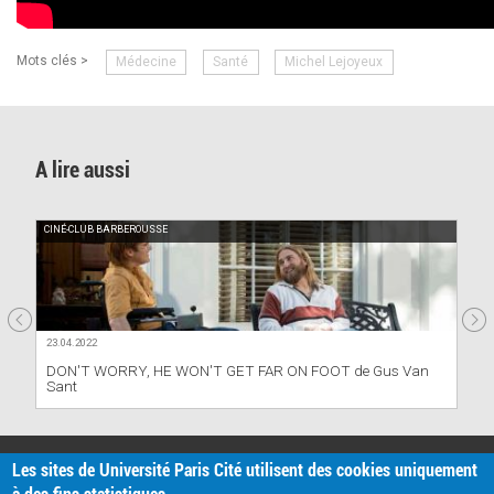
Mots clés >
Médecine
Santé
Michel Lejoyeux
A lire aussi
CINÉ-CLUB BARBEROUSSE
23.04.2022
DON'T WORRY, HE WON'T GET FAR ON FOOT de Gus Van
Sant
PRATIQUE
Les sites de Université Paris Cité utilisent des cookies uniquement
Plan d'accès