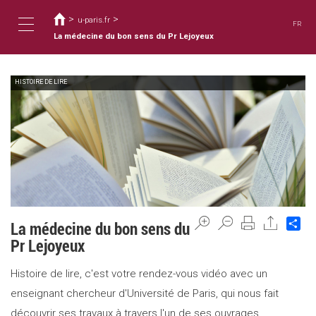
You
Skip
to
>
>
are
u-paris.fr
FR
main
here
La médecine du bon sens du Pr Lejoyeux
Toggle
content
HISTOIRE DE LIRE
navigation
Sh
La médecine du bon sens du
Pr Lejoyeux
Histoire de lire, c'est votre rendez-vous vidéo avec un
enseignant chercheur d'Université de Paris, qui nous fait
découvrir ses travaux à travers l'un de ses ouvrages