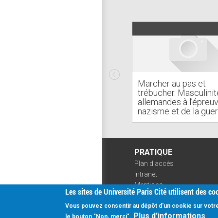
Marcher au pas et
trébucher. Masculinit
allemandes à l’épreu
nazisme et de la gue
PRATIQUE
Plan d'accès
Intranet
Mentions
Les sites de Université Paris Cité utilisent des c
légales
Données
Vous pouvez consentir au dépôt d'un cookie sur votre 
Connexion
personnelles
Plus d'informations
le bouton "Non, merci".