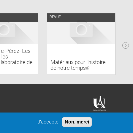
REVUE
EN 
Di
éc
ire-Pérez- Les
so
 les
de
 laboratoire de
Matériaux pour l'histoire
du
nk
de notre temps
(link
XV
is
ternal)
external)
J'accepte
Non, merci