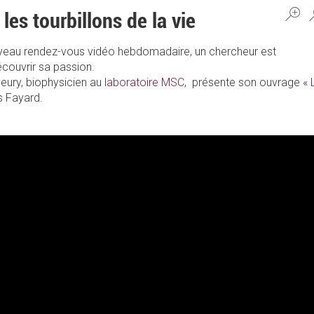
 les tourbillons de la vie
ouveau rendez-vous vidéo hebdomadaire, un chercheur est
découvrir sa passion.
leury, biophysicien au
laboratoire MSC
, présente son ouvrage «
s Fayard.