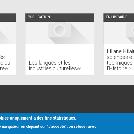
PUBLICATION
EN LIBRAIRIE
Liliane Hila
és
sciences et
ve du
Les langues et les
techniques,
rre
(link
industries culturelles
(link
l’Histoire
(li
is
is
is
external)
external)
ex
ookies uniquement à des fins statistiques.
navigateur en cliquant sur "J'accepte", ou refuser avec