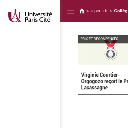
You
Skip
to
are
>
>
u-paris.fr
Collèg
Toggle
main
here
content
navigation
PRIX ET RÉCOMPENSES
Virginie Courtier-
Orgogozo reçoit le Pr
Lacassagne