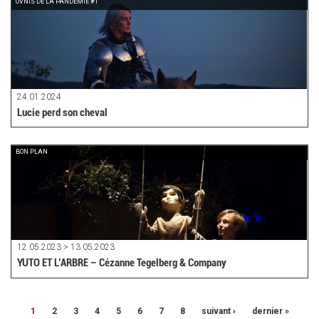
OVNIS DE LA PANDEMIE #1
24.01.2024
Lucie perd son cheval
BON PLAN
12.05.2023 > 13.05.2023
YUTO ET L’ARBRE – Cézanne Tegelberg & Company
1
2
3
4
5
6
7
8
suivant ›
dernier »