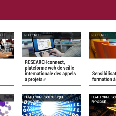
RCHE
RECHERCHE
RECHERCHE
RESEARCHconnect,
plateforme web de veille
internationale des appels
Sensibilisat
à projets
(link
formation à 
is
external)
PLATEFORME SCIENTIFIQUE
PLATEFORME SCI
PHYSIQUE
PHYSIQUE