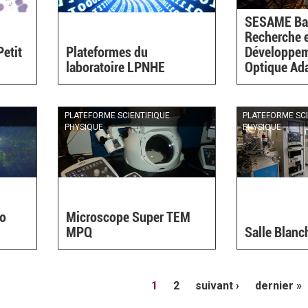
SESAME Ba
Recherche 
etit
Plateformes du
Développem
laboratoire LPNHE
Optique Ad
PLATEFORME SCIENTIFIQUE
PLATEFORME SCI
PHYSIQUE
PHYSIQUE
go
Microscope Super TEM
MPQ
Salle Blan
1
2
suivant ›
dernier »