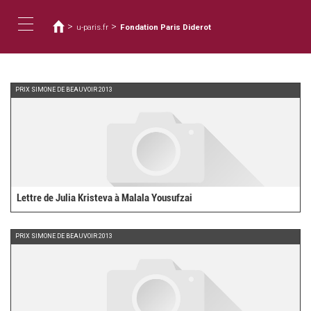
You
Skip
to
are
>
>
u-paris.fr
Fondation Paris Diderot
main
here
Toggle
content
navigation
PRIX SIMONE DE BEAUVOIR 2013
Lettre de Julia Kristeva à Malala Yousufzai
PRIX SIMONE DE BEAUVOIR 2013