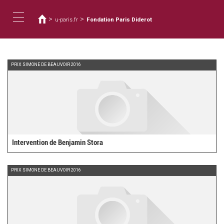
You
Skip
to
are
>
>
u-paris.fr
Fondation Paris Diderot
main
here
Toggle
content
navigation
PRIX SIMONE DE BEAUVOIR 2016
Intervention de Benjamin Stora
PRIX SIMONE DE BEAUVOIR 2016