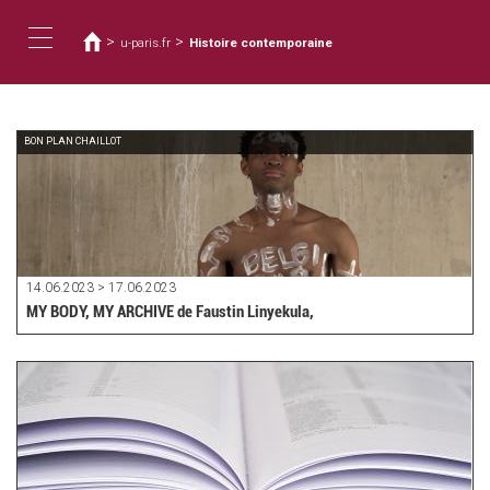
You
Skip
to
are
>
>
u-paris.fr
Histoire contemporaine
main
here
Toggle
content
navigation
BON PLAN CHAILLOT
14.06.2023 > 17.06.2023
MY BODY, MY ARCHIVE de Faustin Linyekula,