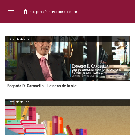
You
Skip
to
are
>
>
u-paris.fr
Histoire de lire
main
here
Toggle
content
navigation
HISTOIRE DE LIRE
Edgardo D. Carosella - Le sens de la vie
HISTOIRE DE LIRE