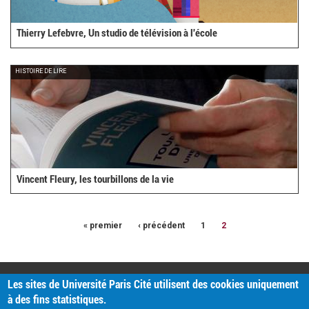
Thierry Lefebvre, Un studio de télévision à l'école
HISTOIRE DE LIRE
Vincent Fleury, les tourbillons de la vie
« premier
‹ précédent
1
2
PRATIQUE
Les sites de Université Paris Cité utilisent des cookies uniquement
Plan d'accès
à des fins statistiques.
Intranet