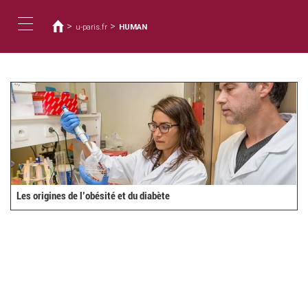
You
Skip
to
are
>
>
u-paris.fr
HUMAN
main
here
Toggle
content
navigation
Les origines de l’obésité et du diabète