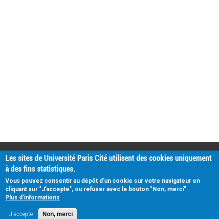
PRATIQUE
Les sites de Université Paris Cité utilisent des cookies uniquement
Plan d'accès
à des fins statistiques.
Intranet
Mentions légales
Vous pouvez consentir au dépôt d'un cookie sur votre navigateur en
Données personnelles
cliquant sur "J'accepte", ou refuser avec le bouton "Non, merci".
Plus d'informations
J'accepte
Non, merci