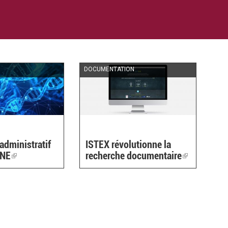
DOCUMENTATION
administratif
ISTEX révolutionne la
ENE
(link
recherche documentaire
(link
is
is
external)
external)