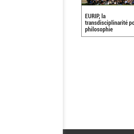
EURIP, la
transdisciplinarité p
philosophie