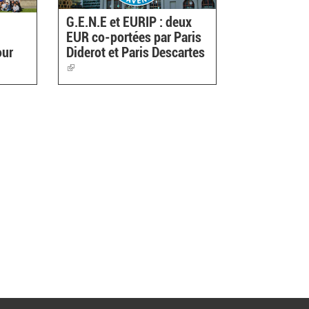
G.E.N.E et EURIP : deux
EUR co-portées par Paris
our
Diderot et Paris Descartes
(link
is
external)