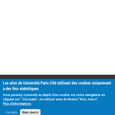
PRATIQUE
Les sites de Université Paris Cité utilisent des cookies uniquement
Plan d'accès
à des fins statistiques.
Intranet
Mentions légales
Vous pouvez consentir au dépôt d'un cookie sur votre navigateur en
Données personnelles
cliquant sur "J'accepte", ou refuser avec le bouton "Non, merci".
Plus d'informations
J'accepte
Non, merci