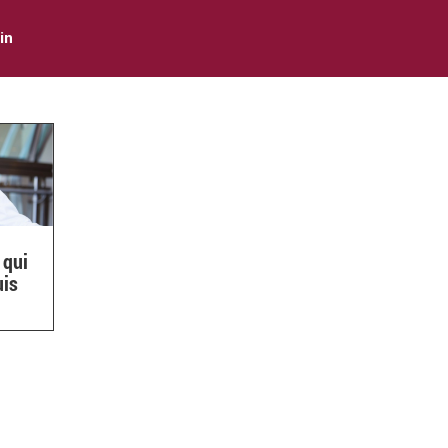
in
 qui
uis