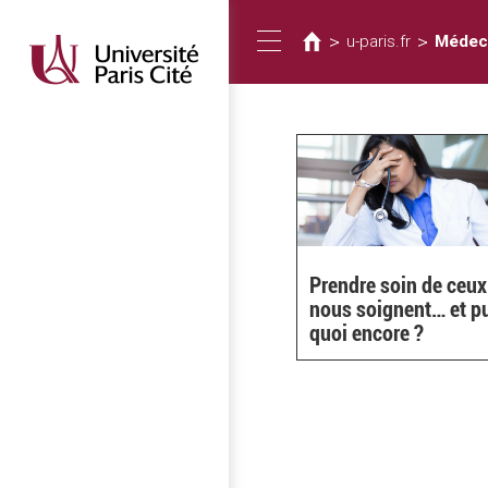
You
Skip
to
are
>
>
u-paris.fr
Médec
Toggle
main
here
content
navigation
Prendre soin de ceux
nous soignent… et p
quoi encore ?