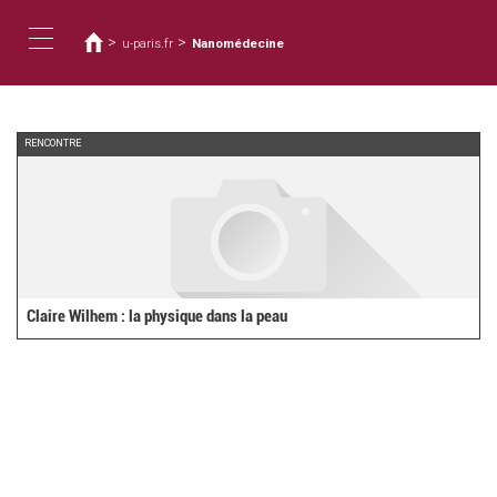
You
Skip
to
are
>
>
u-paris.fr
Nanomédecine
main
here
Toggle
content
navigation
RENCONTRE
Claire Wilhem : la physique dans la peau