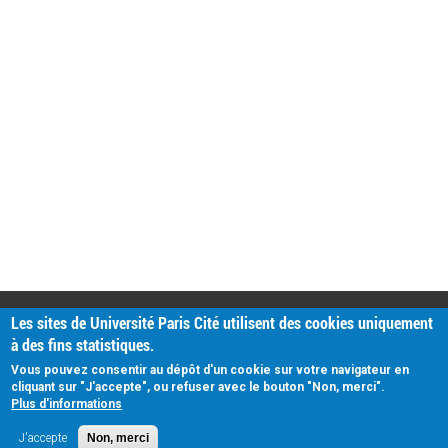
PRATIQUE
Les sites de Université Paris Cité utilisent des cookies uniquement
Plan d'accès
à des fins statistiques.
Intranet
Mentions légales
Vous pouvez consentir au dépôt d'un cookie sur votre navigateur en
Données personnelles
cliquant sur "J'accepte", ou refuser avec le bouton "Non, merci".
Plus d'informations
J'accepte
Non, merci