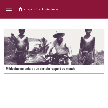
You
Skip
to
are
>
>
u-paris.fr
Postcolonial
main
here
Toggle
content
navigation
Médecine coloniale : un certain rapport au monde