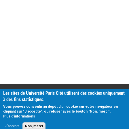
PRATIQUE
Les sites de Université Paris Cité utilisent des cookies uniquement
Plan d'accès
à des fins statistiques.
Intranet
Mentions légales
Vous pouvez consentir au dépôt d'un cookie sur votre navigateur en
Données personnelles
cliquant sur "J'accepte", ou refuser avec le bouton "Non, merci".
Plus d'informations
J'accepte
Non, merci