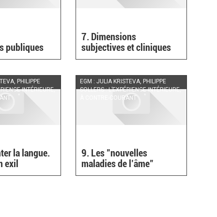
7. Dimensions
es publiques
subjectives et cliniques
STEVA, PHILIPPE
EGM : JULIA KRISTEVA, PHILIPPE
ÉRIENCE INTÉRIEURE,
SOLLERS : L’EXPÉRIENCE INTÉRIEURE,
RANT
À CONTRE-COURANT
ter la langue.
9. Les "nouvelles
n exil
maladies de l’âme"