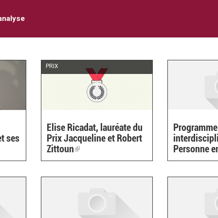
analyse
PRIX
Elise Ricadat, lauréate du
Programme
t ses
Prix Jacqueline et Robert
interdiscipl
Zittoun
(link
Personne e
is
external)