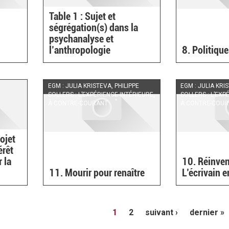
Table 1 : Sujet et
ségrégation(s) dans la
psychanalyse et
l’anthropologie
8. Politiqu
EGM : JULIA KRISTEVA, PHILIPPE
EGM : JULIA KRI
SOLLERS : L’EXPÉRIENCE INTÉRIEURE,
SOLLERS : L’EXP
À CONTRE-COURANT
À CONTRE-COU
ojet
érêt
r la
10. Réinven
11. Mourir pour renaître
L’écrivain e
1
2
suivant ›
dernier »