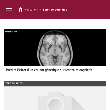
You
Skip
to
are
>
>
u-paris.fr
Science cognitive
main
here
Toggle
content
navigation
GÉNÉTIQUE
Prédire l’effet d’un variant génétique sur les traits cognitifs
TREIZE MINUTES