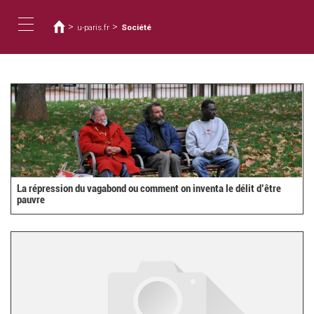
You
Skip
to
are
>
>
u-paris.fr
Société
main
here
Toggle
content
navigation
La répression du vagabond ou comment on inventa le délit d’être
pauvre