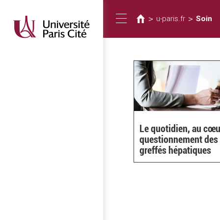
You
Skip
to
are
>
>
u-paris.fr
Soin
Toggle
main
here
content
navigation
Le quotidien, au cœu
questionnement des
greffés hépatiques