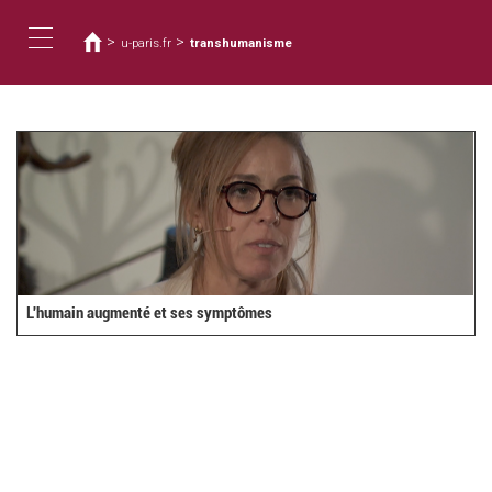
You
Skip
to
are
>
>
u-paris.fr
transhumanisme
main
here
Toggle
content
navigation
L'humain augmenté et ses symptômes