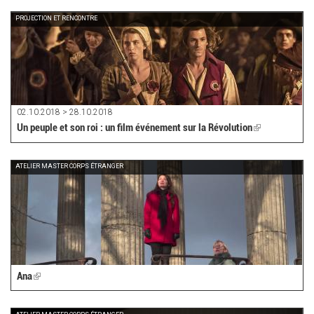
external)
PROJECTION ET RENCONTRE
02.10.2018 > 28.10.2018
Un peuple et son roi : un film événement sur la Révolution
(link
is
external)
ATELIER MASTER CORPS ÉTRANGER
Ana
(link
is
external)