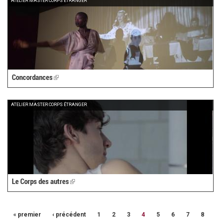
ATELIER MASTER CORPS ÉTRANGER
Concordances
(link
is
external)
ATELIER MASTER CORPS ÉTRANGER
Le Corps des autres
(link
is
external)
« premier
‹ précédent
1
2
3
4
5
6
7
8