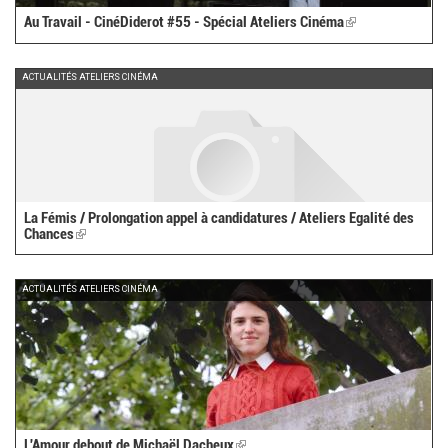
Au Travail - CinéDiderot #55 - Spécial Ateliers Cinéma
(link
is
external)
ACTUALITÉS ATELIERS CINÉMA
La Fémis / Prolongation appel à candidatures / Ateliers Egalité des
Chances
(link
is
external)
ACTUALITÉS ATELIERS CINÉMA
L'Amour debout de Michaël Dacheux
(link