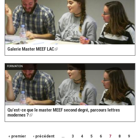
Galerie Master MEEF LAC
(link
is
external)
FORMATION
Qu’est-ce que le master MEEF second degré, parcours lettres
modernes ?
(link
is
external)
« premier
‹ précédent
…
3
4
5
6
7
8
9