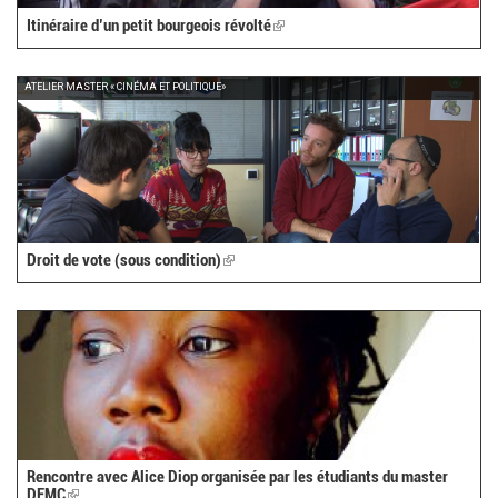
Itinéraire d’un petit bourgeois révolté
(link
is
external)
ATELIER MASTER « CINÉMA ET POLITIQUE»
Droit de vote (sous condition)
(link
is
external)
Rencontre avec Alice Diop organisée par les étudiants du master
DEMC
(link