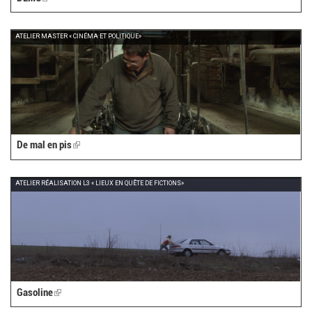
is
external)
ATELIER MASTER « CINÉMA ET POLITIQUE»
De mal en pis
(link
is
external)
ATELIER RÉALISATION L3 « LIEUX EN QUÊTE DE FICTIONS»
Gasoline
(link
is