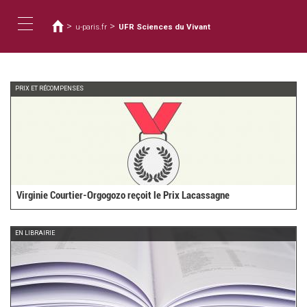
You
Skip
to
are
>
>
u-paris.fr
UFR Sciences du Vivant
main
here
Toggle
content
navigation
PRIX ET RÉCOMPENSES
Virginie Courtier-Orgogozo reçoit le Prix Lacassagne
EN LIBRAIRIE