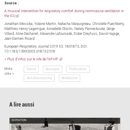
Source :
A musical intervention for respiratory comfort during noninvasive ventilation in
the ICU
(link
is
Jonathan Messika, Yolaine Martin, Natacha Maquigneau, Christelle Puechberty,
external)
Matthieu Henry-Lagarrigue, Annabelle Stoclin, Nataly Panneckouke, Serge
Villard, Aline Dechanet, Alexandre Lafourcade, Didier Dreyfuss, David Hajage,
Jean-Damien Ricard
European Respiratory Journal 2019 53: 1801873; DOI:
10.1183/13993003.01873-2018
>
Plus d'infos sur le site de l'AP-HP
(link
is
Mots
Santé
Musique
Publication
external)
clés >
ActuRecherche
Médecine
A lire aussi
EXPOSITION