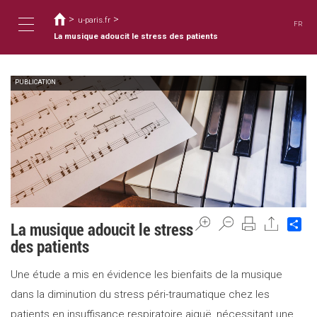
Usted
Pasar
al
>
>
está
u-paris.fr
FR
contenido
aquí
La musique adoucit le stress des patients
Toggle
principal
PUBLICATION
navigation
Sh
La musique adoucit le stress
des patients
Une étude a mis en évidence les bienfaits de la musique
dans la diminution du stress péri-traumatique chez les
patients en insuffisance respiratoire aiguë, nécessitant une