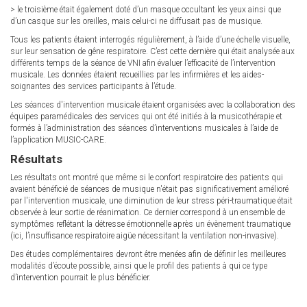
> le troisième était également doté d’un masque occultant les yeux ainsi que
d’un casque sur les oreilles, mais celui-ci ne diffusait pas de musique.
Tous les patients étaient interrogés régulièrement, à l’aide d’une échelle visuelle,
sur leur sensation de gêne respiratoire. C’est cette dernière qui était analysée aux
différents temps de la séance de VNI afin évaluer l’efficacité de l’intervention
musicale. Les données étaient recueillies par les infirmières et les aides-
soignantes des services participants à l’étude.
Les séances d'intervention musicale étaient organisées avec la collaboration des
équipes paramédicales des services qui ont été initiés à la musicothérapie et
formés à l’administration des séances d’interventions musicales à l’aide de
l’application MUSIC-CARE.
Résultats
Les résultats ont montré que même si le confort respiratoire des patients qui
avaient bénéficié de séances de musique n'était pas significativement amélioré
par l'intervention musicale, une diminution de leur stress péri-traumatique était
observée à leur sortie de réanimation. Ce dernier correspond à un ensemble de
symptômes reflétant la détresse émotionnelle après un évènement traumatique
(ici, l’insuffisance respiratoire aigüe nécessitant la ventilation non-invasive).
Des études complémentaires devront être menées afin de définir les meilleures
modalités d’écoute possible, ainsi que le profil des patients à qui ce type
d’intervention pourrait le plus bénéficier.