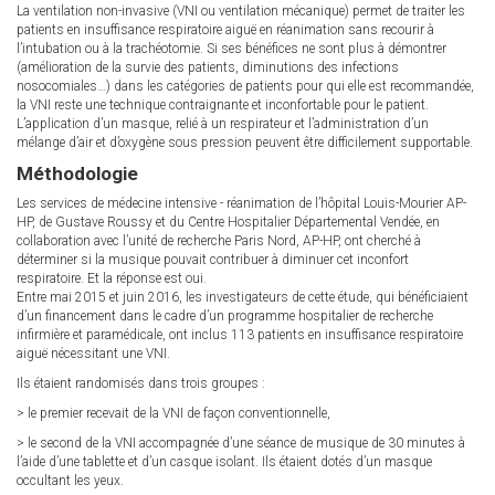
La ventilation non-invasive (VNI ou ventilation mécanique) permet de traiter les
patients en insuffisance respiratoire aiguë en réanimation sans recourir à
l’intubation ou à la trachéotomie. Si ses bénéfices ne sont plus à démontrer
(amélioration de la survie des patients, diminutions des infections
nosocomiales…) dans les catégories de patients pour qui elle est recommandée,
la VNI reste une technique contraignante et inconfortable pour le patient.
L’application d’un masque, relié à un respirateur et l’administration d’un
mélange d’air et d’oxygène sous pression peuvent être difficilement supportable.
Méthodologie
Les services de médecine intensive - réanimation de l’hôpital Louis-Mourier AP-
HP, de Gustave Roussy et du Centre Hospitalier Départemental Vendée, en
collaboration avec l’unité de recherche Paris Nord, AP-HP, ont cherché à
déterminer si la musique pouvait contribuer à diminuer cet inconfort
respiratoire. Et la réponse est oui.
Entre mai 2015 et juin 2016, les investigateurs de cette étude, qui bénéficiaient
d’un financement dans le cadre d’un programme hospitalier de recherche
infirmière et paramédicale, ont inclus 113 patients en insuffisance respiratoire
aiguë nécessitant une VNI.
Ils étaient randomisés dans trois groupes :
> le premier recevait de la VNI de façon conventionnelle,
> le second de la VNI accompagnée d’une séance de musique de 30 minutes à
l’aide d’une tablette et d’un casque isolant. Ils étaient dotés d’un masque
occultant les yeux.