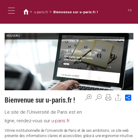
Usted
Pasar
al
está
FR
>
>
u-paris.fr
Bienvenue sur u-paris.fr !
contenido
aquí
Toggle
principal
NOUVEAU
navigation
Sh
Bienvenue sur u-paris.fr !
Le site de l’Université de Paris est en
ligne, rendez-vous sur
u-paris.fr
.
Vitrine institutionnelle de l’Université de Paris et de ses ambitions, ce site web
présente des informations claires et accessibles grâce à une ergonomie intuitive.