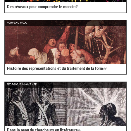
Des réseaux pour comprendre le monde
(link
is
external)
NOUVEAU MOOC
Histoire des représentations et du traitement de la folie
(link
is
external)
PÉDAGOGIE INNOVANTE
Dans la peau de chercheurs en littérature
(link