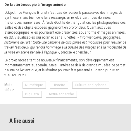
De la stéréoscopie à l’image animée
L’objectif de François Brunet n’est pas de re-créer le passé avec des images de
synthèse, mais bien de le faire ressurgir, en relief, à partir des données
historiques numérisées. À l’aide d’outils de triangulation, les photographies des
salles et des objets exposés gagneront en profondeur. Quant aux vues
stéréoscopiques, elles pourraient être présentées sous forme d’images animées,
en 3D, visualisables sur écran et sans lunettes. «
Informaticiens, géographes,
historiens de l’art : toute une panoplie de disciplines est mobilisée pour réaliser ce
travail fastidieux qui rendra hommage à la qualité des images et à la modernité de
la mise en scène pensée à l’époque
», précise le chercheur.
Le projet nécessitant de nouveaux financements, son développement est
momentanément suspendu. Mais il intéresse déjà de grands musées de part et
d’autre de l’Atlantique, et le résultat pourrait être présenté au grand public en
2020 ou 2021.
Mots
Numérique
Histoire
Culture anglophone
clés >
Big Data
ActuRecherche
A lire aussi