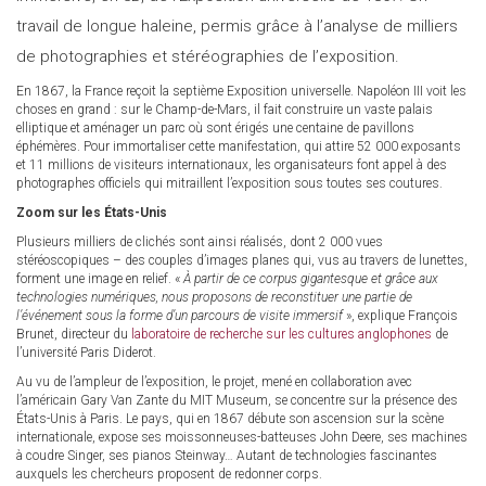
travail de longue haleine, permis grâce à l’analyse de milliers
de photographies et stéréographies de l’exposition.
En 1867, la France reçoit la septième Exposition universelle. Napoléon III voit les
choses en grand : sur le Champ-de-Mars, il fait construire un vaste palais
elliptique et aménager un parc où sont érigés une centaine de pavillons
éphémères. Pour immortaliser cette manifestation, qui attire 52 000 exposants
et 11 millions de visiteurs internationaux, les organisateurs font appel à des
photographes officiels qui mitraillent l’exposition sous toutes ses coutures.
Zoom sur les États-Unis
Plusieurs milliers de clichés sont ainsi réalisés, dont 2 000 vues
stéréoscopiques – des couples d’images planes qui, vus au travers de lunettes,
forment une image en relief. «
À partir de ce corpus gigantesque et grâce aux
technologies numériques, nous proposons de reconstituer une partie de
l’événement sous la forme d’un parcours de visite immersif
», explique François
Brunet, directeur du
laboratoire de recherche sur les cultures anglophones
de
l’université Paris Diderot.
Au vu de l’ampleur de l’exposition, le projet, mené en collaboration avec
l’américain Gary Van Zante du MIT Museum, se concentre sur la présence des
États-Unis à Paris. Le pays, qui en 1867 débute son ascension sur la scène
internationale, expose ses moissonneuses-batteuses John Deere, ses machines
à coudre Singer, ses pianos Steinway… Autant de technologies fascinantes
auxquels les chercheurs proposent de redonner corps.