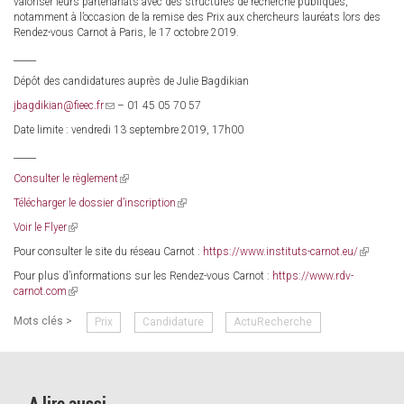
valoriser leurs partenariats avec des structures de recherche publiques,
notamment à l’occasion de la remise des Prix aux chercheurs lauréats lors des
Rendez-vous Carnot à Paris, le 17 octobre 2019.
_____
Dépôt des candidatures auprès de Julie Bagdikian
jbagdikian@fieec.fr
(link
– 01 45 05 70 57
sends
Date limite : vendredi 13 septembre 2019, 17h00
e-
mail)
_____
Consulter le règlement
(link
is
Télécharger le dossier d’inscription
(link
external)
is
Voir le Flyer
(link
external)
is
Pour consulter le site du réseau Carnot :
https://www.instituts-carnot.eu/
(link
external)
is
Pour plus d’informations sur les Rendez-vous Carnot :
https://www.rdv-
external)
carnot.com
(link
is
Mots clés >
Prix
Candidature
ActuRecherche
external)