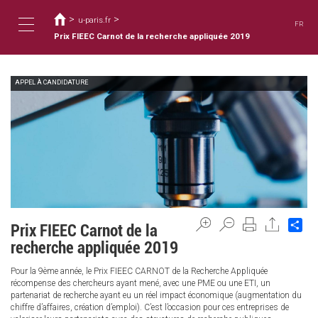
Usted
Pasar
al
>
>
está
u-paris.fr
FR
contenido
aquí
Prix FIEEC Carnot de la recherche appliquée 2019
Toggle
principal
APPEL À CANDIDATURE
navigation
Sh
Prix FIEEC Carnot de la
recherche appliquée 2019
Pour la 9ème année, le Prix FIEEC CARNOT de la Recherche Appliquée
récompense des chercheurs ayant mené, avec une PME ou une ETI, un
partenariat de recherche ayant eu un réel impact économique (augmentation du
chiffre d’affaires, création d’emploi). C’est l’occasion pour ces entreprises de