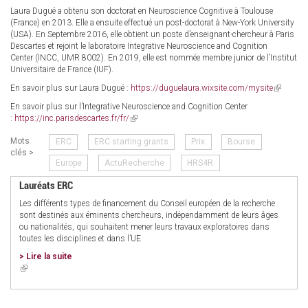
Laura Dugué a obtenu son doctorat en Neuroscience Cognitive à Toulouse
(France) en 2013. Elle a ensuite effectué un post-doctorat à New-York University
(USA). En Septembre 2016, elle obtient un poste d’enseignant-chercheur à Paris
Descartes et rejoint le laboratoire Integrative Neuroscience and Cognition
Center (INCC, UMR 8002). En 2019, elle est nommée membre junior de l’Institut
Universitaire de France (IUF).
En savoir plus sur Laura Dugué :
https://duguelaura.wixsite.com/mysite
(link
is
En savoir plus sur l’Integrative Neuroscience and Cognition Center
external)
:
https://inc.parisdescartes.fr/fr/
(link
is
Mots
ERC
ERC starting grants
Prix
Bourse
external)
clés >
Europe
ActuRecherche
HRS4R
Lauréats ERC
Les différents types de financement du Conseil européen de la recherche
sont destinés aux éminents chercheurs, indépendamment de leurs âges
ou nationalités, qui souhaitent mener leurs travaux exploratoires dans
toutes les disciplines et dans l’UE
> Lire la suite
(link
is
external)