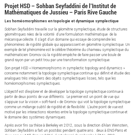
Projet HSD – Sohban Seyfaddini de l’Institut de
Mathématiques de Jussieu – Paris Rive Gauche
Les homéomorphismes en topologie et dynamique symplectique
Sobhan Seyfaddini travaille sur la géométrie symplectique, étude de structures
géométriques nées de la volonté d’une formulation mathématique de la
mécanique céleste. Il s’agit d’un domaine qui essaye de comprendre les
phénomènes de rigidité globale qui apparaissent en géométrie symplectique. Un
exemple de tel phénomène est le célèbre théorème du chameau symplectique du
mathématicien Gromov où la rigidité empêche de faire passer une boule de
grand rayon par un petit trou par une transformation symplectique.
Son projet HSD « Homeomorphisms in symplectic topology and dynamics »
concerne notamment la topologie symplectique continue qui définit et étudie des
analogues très irréguliers des objets symplectiques lisses, tels que les
homéomorphismes symplectiques.
L’objectif est d’explorer et de développer la topologie symplectique continue à
partir de deux points de vue différents. Le premier est un point de vue qui
s’appuie sur la vision « soft-hard » de Gromov qui voit la topologie symplectique
comme un mélange subtil de rigidité et de flexibilité. L’autre point de vue est
motivé par les interactions récentes entre la topologie symplectique continue et
le domaine des systèmes dynamiques.
Après avoir fini sa thèse à Berkeley en 2012, sous la direction d’Alan Weinstein,
Sohban Seyfaddini a fait un postdoc pendant quatre ans : deux à ENS-Paris et