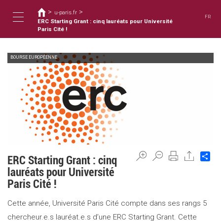
Usted
Pasar
>
>
al
u-paris.fr
está
FR
contenido
ERC Starting Grant : cinq lauréats pour Université
aquí
Toggle
principal
Paris Cité !
BOURSE EUROPÉENNE
navigation
Sh
ERC Starting Grant : cinq
lauréats pour Université
Paris Cité !
Cette année, Université Paris Cité compte dans ses rangs 5
chercheur.e.s lauréat.e.s d’une ERC Starting Grant. Cette