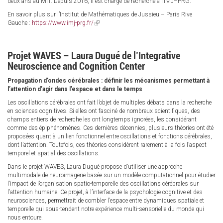
deux ans au MIT. Depuis 2016, il est chargé de recherche à l’IMJ–PRG.
En savoir plus sur l’Institut de Mathématiques de Jussieu – Paris Rive
Gauche :
https://www.imj-prg.fr/
(link
is
external)
Projet WAVES – Laura Dugué de l’Integrative
Neuroscience and Cognition Center
Propagation d’ondes cérébrales : définir les mécanismes permettant à
l’attention d’agir dans l’espace et dans le temps
Les oscillations cérébrales ont fait l’objet de multiples débats dans la recherche
en sciences cognitives. Si elles ont fasciné de nombreux scientifiques, des
champs entiers de recherche les ont longtemps ignorées, les considérant
comme des épiphénomènes. Ces dernières décennies, plusieurs théories ont été
proposées quant à un lien fonctionnel entre oscillations et fonctions cérébrales,
dont l’attention. Toutefois, ces théories considèrent rarement à la fois l’aspect
temporel et spatial des oscillations.
Dans le projet WAVES, Laura Dugué propose d’utiliser une approche
multimodale de neuroimagerie basée sur un modèle computationnel pour étudier
l’impact de l’organisation spatio-temporelle des oscillations cérébrales sur
l’attention humaine. Ce projet, à l’interface de la psychologie cognitive et des
neurosciences, permettrait de combler l’espace entre dynamiques spatiale et
temporelle qui sous-tendent notre expérience multi-sensorielle du monde qui
nous entoure.