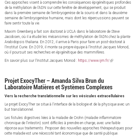
Ces approches visent à comprendre les conséquences épigénétiques profondes
de la méthylation de l’ADN sur cette fenêtre de développement, qui se produit
dans la première semaine de l’embryogenèse de la souris et dans la deuxième
semaine de l’embryogenèse humaine, mais dont les répercussions peuvent se
faire sentir toute la vie.
Maxim Greenberg a fait son doctorat à UCLA dans le laboratoire de Steve
Jacobsen, où il a étudié les mécanismes de méthylation de l’ADN chez la plante
Arabidopsis thaliana. En 2012, il arrive à Paris pour faire un post-doctorat à
l’Institut Curie. En 2019, il monte sa propre équipe à l’Institut Jacques Monod,
où il poursuit ses recherches en épigénétique des mammifères.
En savoir plus sur l’Institut Jacques Monod :
https://www.ijm.fr/
(link
is
external)
Projet ExocyTher – Amanda Silva Brun du
Laboratoire Matières et Systèmes Complexes
Vers la recherche translationnelle sur les vésicules extracellulaires
Le projet ExocyTher se situe à l’interface de la biologie et de la physique avec un
but translationnel.
Les fistules digestives liées à la maladie de Crohn (maladie inflammatoire
chronique de l’intestin) sont difficiles à prendre en charge, avec une faible
réponse aux traitements. Proposer des nouvelles approches thérapeutiques pour
cette maladie est une nécessité tant économique que de santé publique.