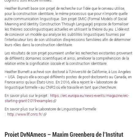
cognitifs sont encore limitées.
Heather Burnett base son projet de recherche sur l’idée que le cerveau utilise,
pour la construction identitaire, le même processus que pour n’importe quelle
autre communication linguistique. Son projet SMIC (Formal Models of Social
Meaning and Identity Construction Through Language) propose de formaliser
les théories sociolinguistiques actuelles en utilisant la théorie du jeu. L’idée est
de concevoir un modèle qui analyse les subtilités linguistiques fournies par
l’interlocuteur lors de son utilisation d’expressions familières afin de déterminer
leurs rôles dans la construction identitaire.
Les résultats de son projet pourraient unifier les recherches existantes provenant
de différents domaines scientifiques et ainsi, améliorer la compréhension de la
relation entre la signification sociale et la construction identitaire.
Heather Burnett a achevé son doctorat à l’Université de Californie, à Los Angeles
– USA. Depuis elle a occupé différents postes de post-doctorants au Canada, en
France ainsi qu’aux États-Unis. En 2016, elle a rejoint le « laboratoire de
linguistique formelle » au CNRS où elle travaille en tant que chercheure.
En savoir plus sur le projet :
https://erc.europa.eu/news-events/magazine/erc-
starting-grant-2019-examples
(link
is
En savoir plus sur le Laboratoire de Linguistique Formelle
external)
:
http://www.llf.cnrs.fr/
(link
is
external)
Projet DyNAmecs – Maxim Greenberg de l’Institut