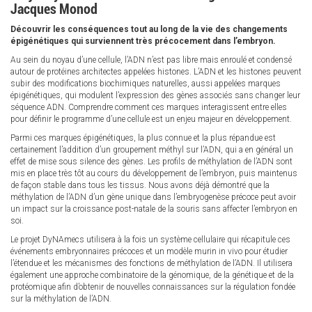
Jacques Monod
Découvrir les conséquences tout au long de la vie des changements
épigénétiques qui surviennent très précocement dans l’embryon.
Au sein du noyau d’une cellule, l’ADN n’est pas libre mais enroulé et condensé
autour de protéines architectes appelées histones. L’ADN et les histones peuvent
subir des modifications biochimiques naturelles, aussi appelées marques
épigénétiques, qui modulent l’expression des gènes associés sans changer leur
séquence ADN. Comprendre comment ces marques interagissent entre elles
pour définir le programme d’une cellule est un enjeu majeur en développement.
Parmi ces marques épigénétiques, la plus connue et la plus répandue est
certainement l’addition d’un groupement méthyl sur l’ADN, qui a en général un
effet de mise sous silence des gènes. Les profils de méthylation de l’ADN sont
mis en place très tôt au cours du développement de l’embryon, puis maintenus
de façon stable dans tous les tissus. Nous avons déjà démontré que la
méthylation de l’ADN d’un gène unique dans l’embryogenèse précoce peut avoir
un impact sur la croissance post-natale de la souris sans affecter l’embryon en
soi.
Le projet DyNAmecs utilisera à la fois un système cellulaire qui récapitule ces
événements embryonnaires précoces et un modèle murin in vivo pour étudier
l’étendue et les mécanismes des fonctions de méthylation de l’ADN. Il utilisera
également une approche combinatoire de la génomique, de la génétique et de la
protéomique afin d’obtenir de nouvelles connaissances sur la régulation fondée
sur la méthylation de l’ADN.