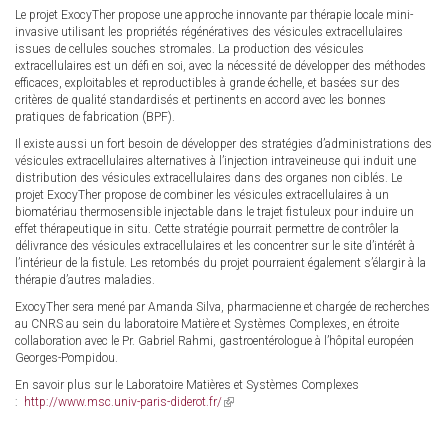
Le projet ExocyTher propose une approche innovante par thérapie locale mini-
invasive utilisant les propriétés régénératives des vésicules extracellulaires
issues de cellules souches stromales. La production des vésicules
extracellulaires est un défi en soi, avec la nécessité de développer des méthodes
efficaces, exploitables et reproductibles à grande échelle, et basées sur des
critères de qualité standardisés et pertinents en accord avec les bonnes
pratiques de fabrication (BPF).
Il existe aussi un fort besoin de développer des stratégies d’administrations des
vésicules extracellulaires alternatives à l’injection intraveineuse qui induit une
distribution des vésicules extracellulaires dans des organes non ciblés. Le
projet ExocyTher propose de combiner les vésicules extracellulaires à un
biomatériau thermosensible injectable dans le trajet fistuleux pour induire un
effet thérapeutique in situ. Cette stratégie pourrait permettre de contrôler la
délivrance des vésicules extracellulaires et les concentrer sur le site d’intérêt à
l’intérieur de la fistule. Les retombés du projet pourraient également s’élargir à la
thérapie d’autres maladies.
ExocyTher sera mené par Amanda Silva, pharmacienne et chargée de recherches
au CNRS au sein du laboratoire Matière et Systèmes Complexes, en étroite
collaboration avec le Pr. Gabriel Rahmi, gastroentérologue à l’hôpital européen
Georges-Pompidou.
En savoir plus sur le Laboratoire Matières et Systèmes Complexes
:
http://www.msc.univ-paris-diderot.fr/
(link
is
external)