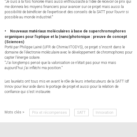
"Je suis à la fois honorée mais aussi enthousiaste à l’idée de recevoir ce prix qui
me donnera les moyens financiers pour avancer sur ce projet mais aussi la
possibilité de bénéficier de l’expertise et des conseils de la SATT pour l’ouvrir si
possible au monde industriel."
Nouveaux matériaux moléculaires à base de superchromophores
organiques pour l’optique et la (nano)photonique : preuve de concept
(Sciences)
Porté par Philippe Lainé (UFR de Chimie/ITODYS), ce projet s'inscrit dans le
domaine de l'électronie moléculaire avec le développement de chromophores pour
capter l'énergie solaire.
"J'ai longtemps pensé que la valorisation ce n'était pas pour moi mais
aujourd'hui j'ai infléchi ma position."
Les lauréats ont tous mis en avant le rôle de leurs interlocuteurs de la SATT Idf
Innov pour leur aide dans le portage de projet et aussi pour la relation de
confiance qui s'est instaurée.
Mots clés >
Prix et récompenses
SATT
Innovation