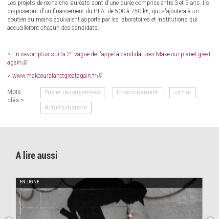
Les projets de recherche lauréats sont d'une durée comprise entre 3 et 5 ans. Ils
disposeront d'un financement du P.I.A. de 500 à 750 k€, qui s'ajoutera à un
soutien au moins équivalent apporté par les laboratoires et institutions qui
accueilleront chacun des candidats.
e
> En savoir plus sur la 2
vague de l'appel à candidatures Make our planet great
again
(link
is
> www.makeourplanetgreatagain.fr
(link
external)
is
Mots
Prix et récompenses
Environnement
climat
external)
clés >
ActuRecherche
A lire aussi
EN LIGNE