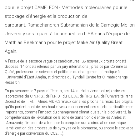
pour le projet CAMELEON - Méthodes moléculaires pour le
stockage d'énergie et la production de
carburant. Ramachandran Subramanian de la Carnegie Mellon
University sera quant à lui accueilli au LISA dans l'équipe de
Matthias Beekmann pour le projet Make Air Quality Great
Again.
A l'issue de la seconde vague de candidatures, 38 nouveaux projets ont été
déposés. 14 ont été retenus par un jury international, présidé par Corinne Le
Quéré, professeur de sciences et politique du changement climatique à
l'Université d'East Anglia, et directrice du Tyndall Centre for Climate change
Research.
En provenance de 7 pays différents, ces 14 lauréats viendront rejoindre les
laboratoires du C.N.R.S., de l'I.R.D., du C.E.A., de l'IRSTEA, de l'Université Paris
Diderot et de l'I.M.T. Mines Albi-Carmaux dans les prochains mois. Les projets
qu'ils portent sont de très haut niveau et concernent des sujets particulièrement
importants, comme l'impact du changement climatique sur la biodiversité, la
compréhension de l'évolution de la zone de transition clé entre les Andes et
l'Amazonie, l'impact de la fonte de la banquise sur la circulation océanique,
l'amélioration des processus de pyrolyse de la biomasse, ou encore le stockage
d'énergie par conversion du CO2, …).