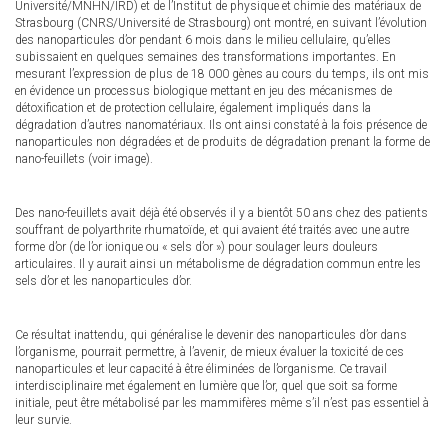
Université/MNHN/IRD) et de l’Institut de physique et chimie des matériaux de
Strasbourg (CNRS/Université de Strasbourg) ont montré, en suivant l’évolution
des nanoparticules d’or pendant 6 mois dans le milieu cellulaire, qu’elles
subissaient en quelques semaines des transformations importantes. En
mesurant l’expression de plus de 18 000 gènes au cours du temps, ils ont mis
en évidence un processus biologique mettant en jeu des mécanismes de
détoxification et de protection cellulaire, également impliqués dans la
dégradation d’autres nanomatériaux. Ils ont ainsi constaté à la fois présence de
nanoparticules non dégradées et de produits de dégradation prenant la forme de
nano-feuillets (voir image).
Des nano-feuillets avait déjà été observés il y a bientôt 50 ans chez des patients
souffrant de polyarthrite rhumatoïde, et qui avaient été traités avec une autre
forme d’or (de l’or ionique ou « sels d’or ») pour soulager leurs douleurs
articulaires. Il y aurait ainsi un métabolisme de dégradation commun entre les
sels d’or et les nanoparticules d’or.
Ce résultat inattendu, qui généralise le devenir des nanoparticules d’or dans
l’organisme, pourrait permettre, à l’avenir, de mieux évaluer la toxicité de ces
nanoparticules et leur capacité à être éliminées de l’organisme. Ce travail
interdisciplinaire met également en lumière que l’or, quel que soit sa forme
initiale, peut être métabolisé par les mammifères même s’il n’est pas essentiel à
leur survie.