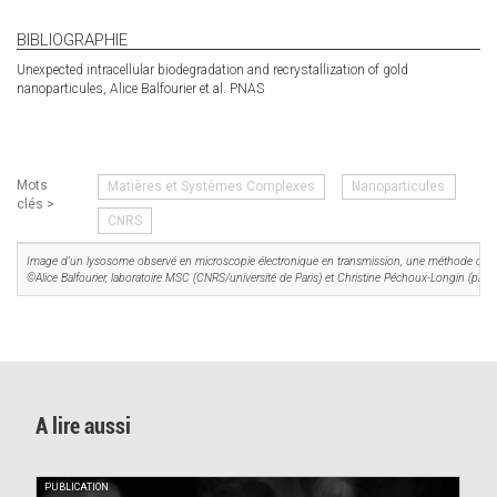
BIBLIOGRAPHIE
Unexpected intracellular biodegradation and recrystallization of gold
nanoparticules, Alice Balfourier et al. PNAS
Mots
Matières et Systèmes Complexes
Nanoparticules
clés >
CNRS
Image d’un lysosome observé en microscopie électronique en transmission, une méthode capable
©Alice Balfourier, laboratoire MSC (CNRS/université de Paris) et Christine Péchoux-Longin (pla
A lire aussi
PUBLICATION