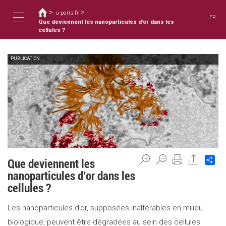
Usted
Pasar
>
>
al
u-paris.fr
está
FR
contenido
Que deviennent les nanoparticules d’or dans les
aquí
Toggle
principal
cellules ?
PUBLICATION
navigation
Sh
Que deviennent les
nanoparticules d’or dans les
cellules ?
Les nanoparticules d’or, supposées inaltérables en milieu
biologique, peuvent être dégradées au sein des cellules.