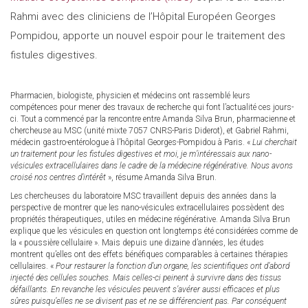
Rahmi avec des cliniciens de l’Hôpital Européen Georges
Pompidou, apporte un nouvel espoir pour le traitement des
fistules digestives.
Pharmacien, biologiste, physicien et médecins ont rassemblé leurs
compétences pour mener des travaux de recherche qui font l’actualité ces jours-
ci. Tout a commencé par la rencontre entre Amanda Silva Brun, pharmacienne et
chercheuse au MSC (unité mixte 7057 CNRS-Paris Diderot), et Gabriel Rahmi,
médecin gastro-entérologue à l’hôpital Georges-Pompidou à Paris. «
Lui cherchait
un traitement pour les fistules digestives et moi, je m’intéressais aux nano-
vésicules extracellulaires dans le cadre de la médecine régénérative. Nous avons
croisé nos centres d’intérêt
», résume Amanda Silva Brun.
Les chercheuses du laboratoire MSC travaillent depuis des années dans la
perspective de montrer que les nano-vésicules extracellulaires possèdent des
propriétés thérapeutiques, utiles en médecine régénérative. Amanda Silva Brun
explique que les vésicules en question ont longtemps été considérées comme de
la « poussière cellulaire ». Mais depuis une dizaine d’années, les études
montrent qu’elles ont des effets bénéfiques comparables à certaines thérapies
cellulaires. «
Pour restaurer la fonction d’un organe, les scientifiques ont d’abord
injecté des cellules souches. Mais celles-ci peinent à survivre dans des tissus
défaillants. En revanche les vésicules peuvent s’avérer aussi efficaces et plus
sûres puisqu’elles ne se divisent pas et ne se différencient pas. Par conséquent