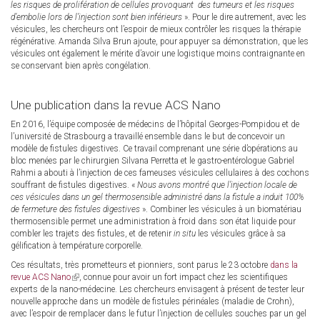
les risques de prolifération de cellules provoquant des tumeurs et les risques
d’embolie lors de l’injection sont bien inférieurs
». Pour le dire autrement, avec les
vésicules, les chercheurs ont l’espoir de mieux contrôler les risques la thérapie
régénérative. Amanda Silva Brun ajoute, pour appuyer sa démonstration, que les
vésicules ont également le mérite d’avoir une logistique moins contraignante en
se conservant bien après congélation.
Une publication dans la revue ACS Nano
En 2016, l’équipe composée de médecins de l’hôpital Georges-Pompidou et de
l’université de Strasbourg a travaillé ensemble dans le but de concevoir un
modèle de fistules digestives. Ce travail comprenant une série d’opérations au
bloc menées par le chirurgien Silvana Perretta et le gastro-entérologue Gabriel
Rahmi a abouti à l’injection de ces fameuses vésicules cellulaires à des cochons
souffrant de fistules digestives. «
Nous avons montré que l’injection locale de
ces vésicules dans un gel thermosensible administré dans la fistule a induit 100%
de fermeture des fistules digestives
». Combiner les vésicules à un biomatériau
thermosensible permet une administration à froid dans son état liquide pour
combler les trajets des fistules, et de retenir
in situ
les vésicules grâce à sa
gélification à température corporelle.
Ces résultats, très prometteurs et pionniers, sont parus le 23 octobre
dans la
revue ACS Nano
(link
, connue pour avoir un fort impact chez les scientifiques
experts de la nano-médecine. Les chercheurs envisagent à présent de tester leur
is
nouvelle approche dans un modèle de fistules périnéales (maladie de Crohn),
external)
avec l’espoir de remplacer dans le futur l’injection de cellules souches par un gel