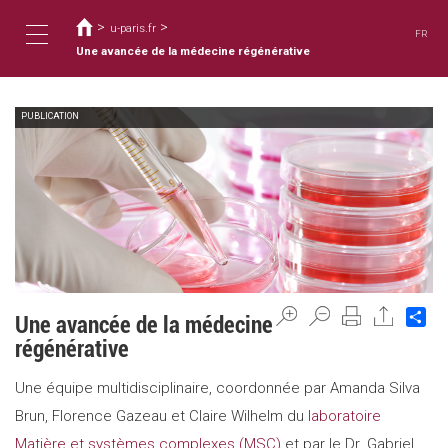
Usted
Pasar
al
>
>
está
u-paris.fr
FR
contenido
aquí
Une avancée de la médecine régénérative
Toggle
principal
PUBLICATION
navigation
Sh
Une avancée de la médecine
régénérative
Une équipe multidisciplinaire, coordonnée par Amanda Silva
Brun, Florence Gazeau et Claire Wilhelm du
laboratoire
Matière et systèmes complexes (MSC)
et par le Dr. Gabriel