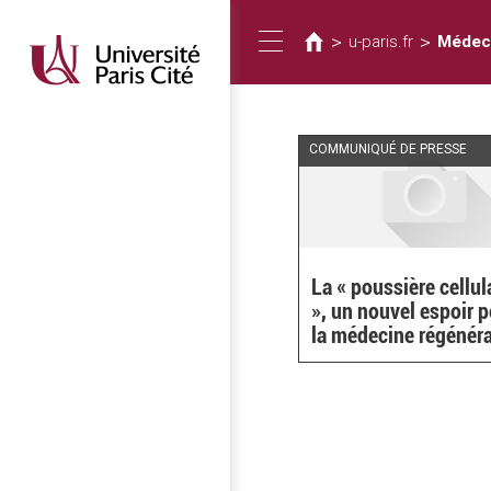
Usted
Pasar
al
está
>
>
u-paris.fr
Médeci
Toggle
contenido
aquí
principal
navigation
COMMUNIQUÉ DE PRESSE
La « poussière cellul
», un nouvel espoir 
la médecine régénéra