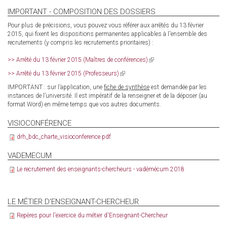
IMPORTANT - COMPOSITION DES DOSSIERS
Pour plus de précisions, vous pouvez vous référer aux arrêtés du 13 février
2015, qui fixent les dispositions permanentes applicables à l'ensemble des
recrutements (y compris les recrutements prioritaires) :
>> Arrêté du 13 février 2015 (Maîtres de conférences)
(link
is
>> Arrêté du 13 février 2015 (Professeurs)
(link
external)
is
IMPORTANT : sur l’application, une
fiche de synthèse
est demandée par les
external)
instances de l’université. Il est impératif de la renseigner et de la déposer (au
format Word) en même temps que vos autres documents.
VISIOCONFÉRENCE
drh_bdc_charte_visioconference.pdf
VADEMECUM
Le recrutement des enseignants-chercheurs - vadémécum 2018
LE MÉTIER D'ENSEIGNANT-CHERCHEUR
Repères pour l'exercice du métier d'Enseignant-Chercheur