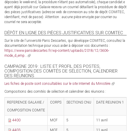
déposées le week-end, la procédure n'étant pas automatisée), chaque candidat.e
ayant déjà postulé sur Galaxie recevra un courriel détaillant la procédure de dépôt
des pièces justificatives (adresse web de connexion au site de dépôt COMITEC,
identifiant, mot de passe). Attention : aucune pièce envoyée par courrier ou
courriel ne sera acceptée.
DÉPÔT EN LIGNE DES PIÈCES JUSTIFICATIVES SUR COMITEC
Sur le site de l'université Paris Descartes, qui développe COMITEC, consultez la
documentation technique pour vous aider à déposer vos documents :
https://www.parisdescartes.fr/wp-content/uploads/2018/12/3606-
mode_d_emp...
(link
is
external)
CAMPAGNE 2019 : LISTE ET PROFIL DES POSTES,
COMPOSITION DES COMITÉS DE SÉLECTION, CALENDRIER
DES RÉUNIONS
Les fiches de poste sont consultables sur le site Internet du Ministère.
(link
is
Compositions des comités de sélection et calendrier des réunions :
external)
REFERENCE GALAXIE /
CORPS
SECTIONS CNU
DATE REUNION 1
D
COMPOSITION COMITE
4400
MCF
5
11 avril
2
4403
MCF
5
11 avril
2