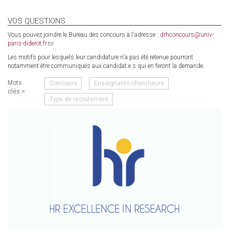
VOS QUESTIONS
Vous pouvez joindre le Bureau des concours à l'adresse :
drhconcours@univ-
paris-diderot.fr
(link
sends
Les motifs pour lesquels leur candidature n'a pas été retenue pourront
e-
notamment être communiqués aux candidat.e.s qui en feront la demande.
mail)
Mots
Concours
Enseignants-chercheurs
clés >
Type de recrutement