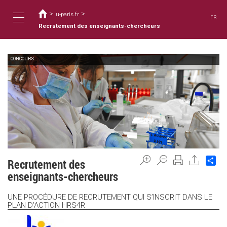
Usted
Pasar
al
>
>
está
u-paris.fr
FR
contenido
aquí
Recrutement des enseignants-chercheurs
Toggle
principal
CONCOURS
navigation
Sh
Recrutement des
enseignants-chercheurs
UNE PROCÉDURE DE RECRUTEMENT QUI S’INSCRIT DANS LE
PLAN D’ACTION HRS4R