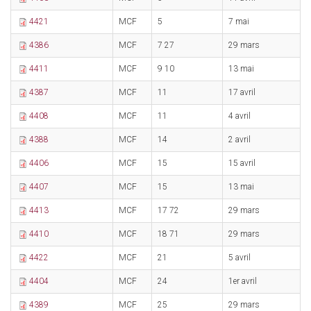
4421
MCF
5
7 mai
1
4386
MCF
7 27
29 mars
1
4411
MCF
9 10
13 mai
2
4387
MCF
11
17 avril
2
4408
MCF
11
4 avril
1
4388
MCF
14
2 avril
1
4406
MCF
15
15 avril
9
4407
MCF
15
13 mai
2
4413
MCF
17 72
29 mars
1
4410
MCF
18 71
29 mars
6
4422
MCF
21
5 avril
1
4404
MCF
24
1er avril
1
4389
MCF
25
29 mars
5