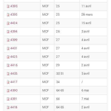
4393
MCF
25
11 avril
1
4395
MCF
25
28 mars
2
4424
MCF
25
15 avril
1
4394
MCF
26
3 avril
1
4399
MCF
27
4 avril
1
4401
MCF
27
4 avril
1
4425
MCF
27
4 avril
1
4416
MCF
29
2 avril
1
4405
MCF
30 31
3 avril
2
4417
MCF
34
/
/
4390
MCF
64 65
6 mai
2
4391
MCF
64
7 mai
2
4418
MCF
64 65
2 avril
1