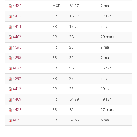
4420
MCF
64 27
7 mai
2
4415
PR
16 17
17 avril
2
4414
PR
17 72
5 avril
6
4402
PR
23
29 mars
6
4396
PR
25
9 mai
2
4398
PR
25
7 mai
2
4397
PR
26
18 avril
1
4392
PR
27
5 avril
1
4412
PR
28
19 avril
6
4409
PR
34 29
19 avril
2
4423
PR
35
27 mars
9
4370
PR
67 65
6 mai
2