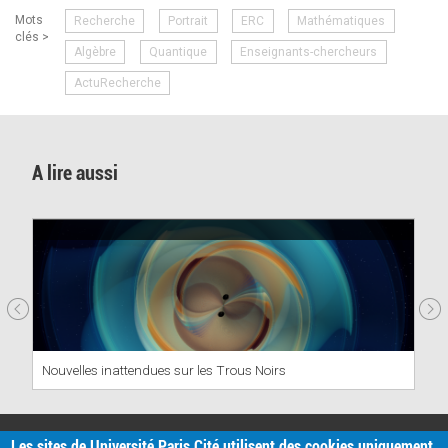
Mots
Recherche
Portrait
ERC
Mathématiques
clés >
Algèbre
Quantique
Enseignants-chercheurs
ActuRecherche
A lire aussi
Nouvelles inattendues sur les Trous Noirs
PRATIQUE
Les sites de Université Paris Cité utilisent des cookies uniquement