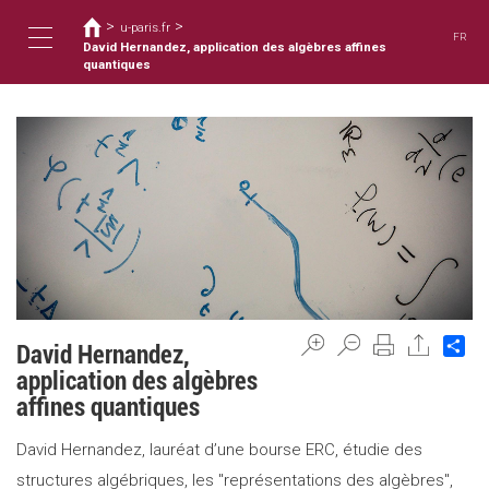
Usted
Pasar
>
>
al
u-paris.fr
está
FR
contenido
David Hernandez, application des algèbres affines
aquí
Toggle
principal
quantiques
navigation
Sh
David Hernandez,
application des algèbres
affines quantiques
David Hernandez, lauréat d’une bourse ERC, étudie des
structures algébriques, les "représentations des algèbres",