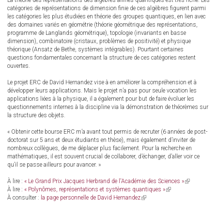
La théorie des représentations des algèbres affines quantiques est très riche. Les
catégories de représentations de dimension finie de ces algèbres figurent parmi
les catégories les plus étudiées en théorie des groupes quantiques, en lien avec
des domaines variés en géométrie (théorie géométrique des représentations,
programme de Langlands géométrique), topologie (invariants en basse
dimension), combinatoire (cristaux, problèmes de positivité) et physique
théorique (Ansatz de Bethe, systèmes intégrables). Pourtant certaines
questions fondamentales concernant la structure de ces catégories restent
ouvertes.
Le projet ERC de David Hernandez vise à en améliorer la compréhension et à
développer leurs applications. Mais le projet n’a pas pour seule vocation les
applications liées à la physique, il a également pour but de faire évoluer les
questionnements internes à la discipline via la démonstration de théorèmes sur
la structure des objets.
« Obtenir cette bourse ERC m’a avant tout permis de recruter (6 années de post-
doctorat sur 5 ans et deux étudiants en thèse), mais également d’inviter de
nombreux collègues, de me déplacer plus facilement. Pour la recherche en
mathématiques, il est souvent crucial de collaborer, d’échanger, d’aller voir ce
qu’il se passe ailleurs pour avancer. »
À lire :
« Le Grand Prix Jacques Herbrand de l'Académie des Sciences »
(link
À lire :
« Polynômes, représentations et systèmes quantiques »
(link
is
À consulter :
la page personnelle de David Hernandez
(link
is
external)
is
external)
external)