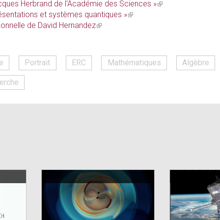
acques Herbrand de l'Académie des Sciences »
(link
ésentations et systèmes quantiques »
(link
is
sonnelle de David Hernandez
(link
is
external)
is
external)
external)
e
Portrait
ERC
Mathématiques
Algèbre
erche