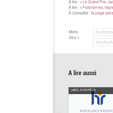
À lire :
« Le Grand Prix J
À lire :
« Polynômes, repr
À consulter :
la page per
Mots
Recherch
clés >
ActuRech
A lire aussi
LABEL EUROPÉEN