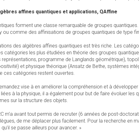
gèbres affines quantiques et applications, QAffine
ntiques forment une classe remarquable de groupes quantiques. 
ou comme des affinisations de groupes quantiques de type fini
tions des algèbres affines quantiques est très riche. Les catég
les catégories les plus étudiées en théorie des groupes quantiqu
 représentations, programme de Langlands géométrique), topolo
positivité) et physique théorique (Ansatz de Bethe, systèmes int
de ces catégories restent ouvertes.
ernandez vise à en améliorer la compréhension et à développer le
liées à la physique, il a également pour but de faire évoluer les q
es sur la structure des objets.
RC m’a avant tout permis de recruter (6 années de post-doctorat
lègues, de me déplacer plus facilement. Pour la recherche en mat
e qu’il se passe ailleurs pour avancer. »