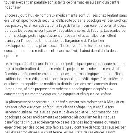
tout en exerçant en parallèle son activité de pharmacien au sein d’un centre
hospitalier.
Encore aujourd’hui, de nombreux médicaments sont utilisés chez l’enfant sans
évaluation spécifique de sécurité, d’efficacité ou sans posologie validée. Le choix
des posologies et leur adaptation à l’âge de l’enfant demeurent problématiques,
puisque les doses ne sont pas extrapolables à celles de l’adulte. Les études de
pharmacologie pédiatrique s’avèrent être essentielles car elles permettent
d’analyser l’impact de la maturation de l’organisme de l’enfant en
développement, sur la pharmacocinétique, c’est à dire l’évolution des
concentrations des médicaments dans celui-ci, et ainsi de valider la dose
optimale.
Le manque d’études dans la population pédiatrique représente assurément un
frein à l’optimisation des traitements. Le projet de recherche que mène Aude
Facchin vise à accroître les connaissances pharmacologiques pour améliorer
l’utilisation des médicaments dans la population pédiatrique. Elle s’intéresse
aux facteurs capables de modifier la distribution des médicaments dans
l’organisme, afin de proposer des schémas posologiques adaptés aux
caractéristiques morphologiques, biologiques et cliniques de l’enfant.
La pharmacienne concentre plus spécifiquement ses recherches à l’évaluation
des anti-infectieux chez l’enfant. Cette classe thérapeutique est à la fois
largement utilisée, mais aussi peu étudiée en pédiatrie. L’optimisation des
posologies de ces médicaments est primordiale pour limiter les risques
d’inefficacité clinique et d’émergence de résistances bactériennes ou virales,
engendrées par des doses trop faibles, ou au contraire de toxicités causées par
des doses trop élevées. À court terme, les résultats de ces études seront