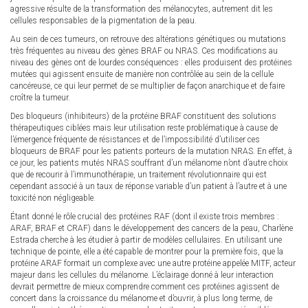
agressive résulte de la transformation des mélanocytes, autrement dit les
cellules responsables de la pigmentation de la peau.
Au sein de ces tumeurs, on retrouve des altérations génétiques ou mutations
très fréquentes au niveau des gènes BRAF ou NRAS. Ces modifications au
niveau des gènes ont de lourdes conséquences : elles produisent des protéines
mutées qui agissent ensuite de manière non contrôlée au sein de la cellule
cancéreuse, ce qui leur permet de se multiplier de façon anarchique et de faire
croître la tumeur.
Des bloqueurs (inhibiteurs) de la protéine BRAF constituent des solutions
thérapeutiques ciblées mais leur utilisation reste problématique à cause de
l’émergence fréquente de résistances et de l’impossibilité d’utiliser ces
bloqueurs de BRAF pour les patients porteurs de la mutation NRAS. En effet, à
ce jour, les patients mutés NRAS souffrant d’un mélanome n’ont d’autre choix
que de recourir à l’immunothérapie, un traitement révolutionnaire qui est
cependant associé à un taux de réponse variable d’un patient à l’autre et à une
toxicité non négligeable.
Étant donné le rôle crucial des protéines RAF (dont il existe trois membres :
ARAF, BRAF et CRAF) dans le développement des cancers de la peau, Charlène
Estrada cherche à les étudier à partir de modèles cellulaires. En utilisant une
technique de pointe, elle a été capable de montrer pour la première fois, que la
protéine ARAF formait un complexe avec une autre protéine appelée MITF, acteur
majeur dans les cellules du mélanome. L’éclairage donné à leur interaction
devrait permettre de mieux comprendre comment ces protéines agissent de
concert dans la croissance du mélanome et d’ouvrir, à plus long terme, de