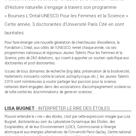
d’Histoire naturelle s’engage à travers son programme
« Bourses L’Oréal-UNESCO Pour les Femmes et la Science ».
Cette année, 3 doctorantes d’Université Paris Cité en sont
lauréates.
Pour faire émerger une nouvelle génération de chercheuses d’excellence, la
Fondation L’Oréal, aux côtés de l’UNESCO, remet chaque année, via ses
programmes nationaux et régionaux Jeunes Talents Pour les Femmes et la
Science, près de 280 dotations, qui visent à apporter un soutien spécifique aux
doctorantes et post-doctorantes.
Issues de tous domaines de recherche (big data, préservation de la biodiversité,
traitements innovants contre le cancer, astrophysique, etc.), les Jeunes Talents
2019 sont nombreuses à vouloir partager leur passion pour la science,
certaines étant engagées dans des associations d’accompagnement scolaire ou
de lutte contre les discriminations de genre en sciences.
LISA BUGNET
- INTERPRÉTER LE RIRE DES ÉTOILES
Pouvoir entendre le « rire » des étoiles, c’est par cette expression imagée que Lisa
Bugnet, doctorante au sein du Laboratoire Dynamique des Étoiles, des
Exoplanètes, et de leur Environnement (LDE3, Commissariat à l’énergie
atomique et aux énergies alternatives de l’Université Paris-Saclay, Centre national