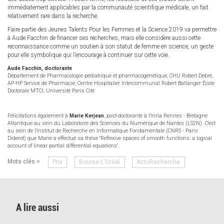
immédiatement applicables par la communauté scientifique médicale, un fait
relativement rare dans la recherche.
Faire partie des Jeunes Talents Pour les Femmes et la Science 2019 va permettre
à Aude Facchin de financer ses recherches, mais elle considère aussi cette
reconnaissance comme un soutien à son statut de femme en science, un geste
pour elle symbolique qui l’encourage à continuer sur cette voie.
Aude Facchin, doctorante
Département de Pharmacologie pédiatrique et pharmacogénétique, CHU Robert Debré,
AP-HP Service de Pharmacie, Centre Hospitalier Intercommunal Robert Ballanger École
Doctorale MTCI, Université Paris Cité
Félicitations également à
Marie Kerjean
, post-doctorante à l'Inria Rennes - Bretagne
Atlantique au sein du Laboratoire des Sciences du Numérique de Nantes (LS2N). C'est
au sein de l'Institut de Recherche en Informatique Fondamentale (CNRS - Paris
Diderot) que Marie a effectué sa thèse "Reflexive spaces of smooth functions: a logical
account of linear partial differential equations".
Mots clés >
Prix
Bourse L'Oréal
ActuRecherche
A lire aussi