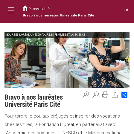
Vous
Aller
au
>
>
êtes
u-paris.fr
FR
contenu
ici
Bravo à nos lauréates Université Paris Cité
Toggle
principal
BOURSES L’ORÉAL-UNESCO POUR LES FEMMES ET LA SCIENCE
navigation
Sh
Bravo à nos lauréates
Université Paris Cité
Pour tordre le cou aux préjugés et inspirer des vocations
chez les filles, la Fondation L’Oréal, en partenariat avec
l’Académie des sciences, l’UNESCO et le Muséum national