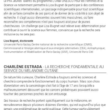
Le Prix Jeunes Talents du programme L’Oréal UNESCO Pour les Femmes et la
Science va notamment permettre à Lisa Bugnet de participer à des conférences
scientifiques internationales, un passage indispensable pour tout scientifique
afin de se faire connaître de ses pairs et de donner de la visibilité à son objet de
recherche. Il s’agit aussi d’enceintes souvent très masculines, où faire
reconnaître ses compétences n’est pas toujours aisé pour de jeunes
chercheuses. Un challenge que Lisa Bugnet veut relever avec détermination pour
contribuer à ouvrir la science aux femmes, convaincue que la recherche sera
inclusive ou ne sera pas.
Lisa Bugnet, doctorante
Université Paris-Saclay, Centre national de la recherche scientifique (CNRS),
Commissariat à l’énergie atomique et aux énergies alternatives (CEA), Astrophysique,
Instrumentation et Modélisation de Paris-Saclay (AIM), Université Paris Cité
CHARLÈNE ESTRADA
- LA RECHERCHE FONDAMENTALE AU
SERVICE DU MÉLANOME CUTANÉ
De nature très curieuse, Charlène Estrada a toujours aimé les sciences et
cherché à comprendre le fonctionnement du corps humain. Mais son choix
d’orientation vers la cancérologie s’est fait à l’âge de 17 ans lorsqu’elle a
malheureusement découvert que les cancers pédiatriques pouvaient aussi
toucher des personnes proches de son entourage.
Ses travaux de recherche portent spécifiquement sur le mélanome, en
recrudescence depuis plusieurs dizaines d’années, qui est aujourd’hui plus que
jamais une problématique de santé publique. Cette tumeur particulièrement