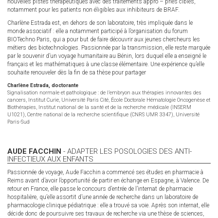
nouvelles pistes thérapeutiques avec des traitements appro – priés ciblés,
notamment pour les patients non éligibles aux inhibiteurs de BRAF.
Charlène Estrada est, en dehors de son laboratoire, très impliquée dans le
monde associatif : elle a notamment participé à l’organisation du forum
BIOTechno Paris, qui a pour but de faire découvrir aux jeunes chercheurs les
métiers des biotechnologies. Passionnée par la transmission, elle reste marquée
par le souvenir d’un voyage humanitaire au Bénin, lors duquel elle a enseigné le
français et les mathématiques à une classe élémentaire. Une expérience qu’elle
souhaite renouveler dès la fin de sa thèse pour partager
Charlène Estrada, doctorante
Signalisation normale et pathologique : de l’embryon aux thérapies innovantes des
cancers, Institut Curie, Université Paris Cité, École Doctorale Hématologie Oncogenèse et
Biothérapies, Institut national de la santé et de la recherche médicale (INSERM
U1021), Centre national de la recherche scientifique (CNRS UMR 3347), Université
Paris-Sud
AUDE FACCHIN
- ADAPTER LES POSOLOGIES DES ANTI-
INFECTIEUX AUX ENFANTS
Passionnée de voyage, Aude Facchin a commencé ses études en pharmacie à
Reims avant d’avoir l’opportunité de partir en échange en Espagne, à Valence. De
retour en France, elle passe le concours d’entrée de l’internat de pharmacie
hospitalière, qu’elle assortit d’une année de recherche dans un laboratoire de
pharmacologie clinique pédiatrique : elle a trouvé sa voie. Après son internat, elle
décide donc de poursuivre ses travaux de recherche via une thèse de sciences,