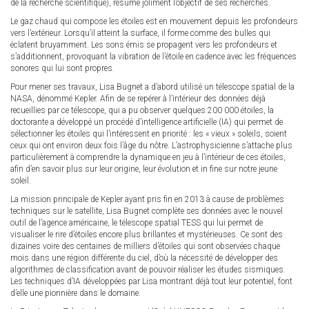
de la recherche scientifique), résume joliment l’objectif de ses recherches.
Le gaz chaud qui compose les étoiles est en mouvement depuis les profondeurs
vers l’extérieur. Lorsqu’il atteint la surface, il forme comme des bulles qui
éclatent bruyamment. Les sons émis se propagent vers les profondeurs et
s’additionnent, provoquant la vibration de l’étoile en cadence avec les fréquences
sonores qui lui sont propres.
Pour mener ses travaux, Lisa Bugnet a d’abord utilisé un télescope spatial de la
NASA, dénommé Kepler. Afin de se repérer à l’intérieur des données déjà
recueillies par ce télescope, qui a pu observer quelques 200 000 étoiles, la
doctorante a développé un procédé d’intelligence artificielle (IA) qui permet de
sélectionner les étoiles qui l’intéressent en priorité : les « vieux » soleils, soient
ceux qui ont environ deux fois l’âge du nôtre. L’astrophysicienne s’attache plus
particulièrement à comprendre la dynamique en jeu à l’intérieur de ces étoiles,
afin d’en savoir plus sur leur origine, leur évolution et in fine sur notre jeune
soleil.
La mission principale de Kepler ayant pris fin en 2013 à cause de problèmes
techniques sur le satellite, Lisa Bugnet complète ses données avec le nouvel
outil de l’agence américaine, le télescope spatial TESS qui lui permet de
visualiser le rire d’étoiles encore plus brillantes et mystérieuses. Ce sont des
dizaines voire des centaines de milliers d’étoiles qui sont observées chaque
mois dans une région différente du ciel, d’où la nécessité de développer des
algorithmes de classification avant de pouvoir réaliser les études sismiques.
Les techniques d’IA développées par Lisa montrant déjà tout leur potentiel, font
d’elle une pionnière dans le domaine.