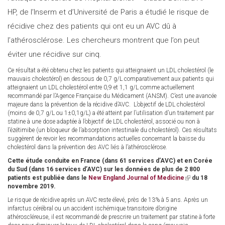
HP, de l’Inserm et d’Université de Paris a étudié le risque de
récidive chez des patients qui ont eu un AVC dû à
l’athérosclérose. Les chercheurs montrent que l’on peut
éviter une récidive sur cinq.
Ce résultat a été obtenu chez les patients qui atteignaient un LDL cholestérol (le
mauvais cholestérol) en dessous de 0,7 g/L comparativement aux patients qui
atteignaient un LDL cholestérol entre 0,9 et 1,1 g/L comme actuellement
recommandé par l’Agence Française du Médicament (ANSM). C’est une avancée
majeure dans la prévention de la récidive d’AVC. L’objectif de LDL cholestérol
(moins de 0,7 g/L ou 1±0,1g/L) a été atteint par l’utilisation d’un traitement par
statine à une dose adaptée à l’objectif de LDL cholestérol, associé ou non à
l’ézétimibe (un bloqueur de l’absorption intestinale du cholestérol). Ces résultats
suggèrent de revoir les recommandations actuelles concernant la baisse du
cholestérol dans la prévention des AVC liés à l’athérosclérose.
Cette étude conduite en France (dans 61 services d’AVC) et en Corée
du Sud (dans 16 services d’AVC) sur les données de plus de 2 800
patients est publiée dans le
New England Journal of Medicine
(link
du 18
novembre 2019.
is
external)
Le risque de récidive après un AVC reste élevé, près de 13% à 5 ans. Après un
infarctus cérébral ou un accident ischémique transitoire d’origine
athéroscléreuse, il est recommandé de prescrire un traitement par statine à forte