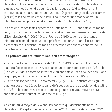
dose pour diminuer le taux de LDL cholestérol dans le sang (mauvais
cholestérol). Il y a cependant une incertitude sur la cible de LDL cholestérol la
plus appropriée à atteindre pour réduire le risque de récidive d’événement
cardiovasculaire majeur après un AVC. Pour l’Agence Française du Médicament
(ANSM) et la Société Coréenne d’AVC, il faut donner une statine après un
infarctus cérébral pour atteindre une cible de LDL cholestérol de 1 g/L.
Les chercheurs ont testé l’hypothèse qu’atteindre un LDL cholestérol de moins
de 0,7 g/L pourrait réduire le risque de récidive comparativement à une cible de
LDL cholestérol de 1,00±0,10 g/L. Pour cela 2 860 patients présentant un
infarctus cérébral dans les 3 mois précédents ou un AIT dans les 15 jours
précédents et qui avaient une maladie athérosclérose associée ont été inclus
dans l’essai « Treat Stroke to Target » – TST.
Les patients ont été randomisés entre 2 stratégies :
atteindre l’objectif de référence de 1±1 g/L, 1 430 patients ont reçu une
statine à faible dose dans 95% des cas et une statine associée à de l’ézétimibe
(un bloqueur de l’absorption intestinale du cholestérol) dans 6% des cas. Dans
ce groupe, le LDL cholestérol atteint durant l’étude a été de 0,96 g/L.
atteindre l’objectif de LDL cholestérol <0,7 g/L, 1 430 patients ont reçu une
statine à dose modérée ou forte dans 66% des cas et une association de statine
et d’ézétimibe dans 34% des cas. Dans ce groupe, le niveau moyen de LDL
cholestérol atteint durant l’étude a été de 0,65 g/L.
Après un suivi moyen de 3, 4 ans, les patients qui devaient atteindre un LDL
cholestérol <0,7 g/L ont eu une réduction de 22% du risque de récidive d’AVC