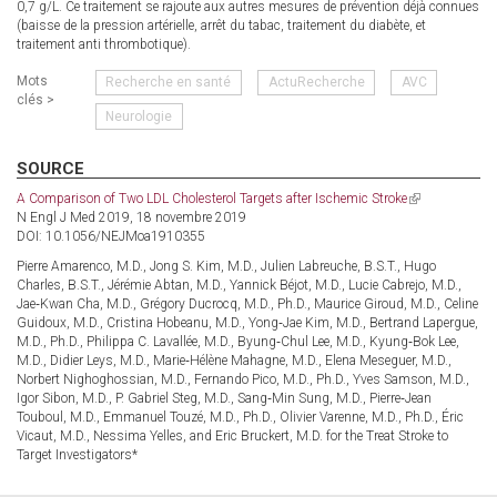
0,7 g/L. Ce traitement se rajoute aux autres mesures de prévention déjà connues
(baisse de la pression artérielle, arrêt du tabac, traitement du diabète, et
traitement anti thrombotique).
Mots
Recherche en santé
ActuRecherche
AVC
clés >
Neurologie
SOURCE
A Comparison of Two LDL Cholesterol Targets after Ischemic Stroke
(link
N Engl J Med 2019, 18 novembre 2019
is
DOI: 10.1056/NEJMoa1910355
external)
Pierre Amarenco, M.D., Jong S. Kim, M.D., Julien Labreuche, B.S.T., Hugo
Charles, B.S.T., Jérémie Abtan, M.D., Yannick Béjot, M.D., Lucie Cabrejo, M.D.,
Jae‑Kwan Cha, M.D., Grégory Ducrocq, M.D., Ph.D., Maurice Giroud, M.D., Celine
Guidoux, M.D., Cristina Hobeanu, M.D., Yong‑Jae Kim, M.D., Bertrand Lapergue,
M.D., Ph.D., Philippa C. Lavallée, M.D., Byung‑Chul Lee, M.D., Kyung‑Bok Lee,
M.D., Didier Leys, M.D., Marie‑Hélène Mahagne, M.D., Elena Meseguer, M.D.,
Norbert Nighoghossian, M.D., Fernando Pico, M.D., Ph.D., Yves Samson, M.D.,
Igor Sibon, M.D., P. Gabriel Steg, M.D., Sang‑Min Sung, M.D., Pierre‑Jean
Touboul, M.D., Emmanuel Touzé, M.D., Ph.D., Olivier Varenne, M.D., Ph.D., Éric
Vicaut, M.D., Nessima Yelles, and Eric Bruckert, M.D. for the Treat Stroke to
Target Investigators*