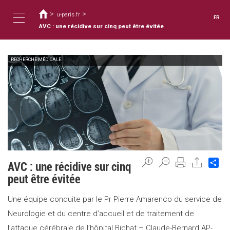
Vous
Aller
au
>
>
êtes
u-paris.fr
FR
contenu
ici
AVC : une récidive sur cinq peut être évitée
Toggle
principal
RECHERCHE MÉDICALE
navigation
Sh
AVC : une récidive sur cinq
peut être évitée
Une équipe conduite par le Pr Pierre Amarenco du service de
Neurologie et du centre d’accueil et de traitement de
l’attaque cérébrale de l’hôpital Bichat – Claude-Bernard AP-