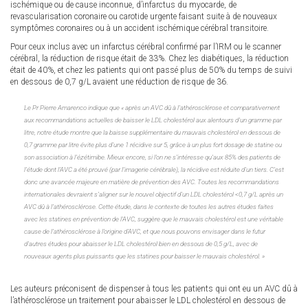
ischémique ou de cause inconnue, d’infarctus du myocarde, de
revascularisation coronaire ou carotide urgente faisant suite à de nouveaux
symptômes coronaires ou à un accident ischémique cérébral transitoire.
Pour ceux inclus avec un infarctus cérébral confirmé par l’IRM ou le scanner
cérébral, la réduction de risque était de 33%. Chez les diabétiques, la réduction
était de 40%, et chez les patients qui ont passé plus de 50% du temps de suivi
en dessous de 0,7 g/L avaient une réduction de risque de 36.
Le Pr Pierre Amarenco indique que « après un AVC dû à l’athérosclérose et comparativement
aux recommandations actuelles de baisser le LDL cholestérol aux alentours d’un gramme par
litre, notre étude montre que la baisse supplémentaire du mauvais cholestérol en dessous de
0,7 gramme par litre évite plus d’une 1 récidive sur 5, grâce à un plus fort dosage de statine ou
son association à l’ézétimibe. Mieux encore, si l’on ne s’intéresse qu’aux 85% des patients de
l’étude dont l’AVC a été prouvé (par l’imagerie cérébrale), la récidive est réduite d’un tiers. C’est
donc une avancée majeure en matière de prévention des AVC. Toutes les recommandations
internationales devraient s’aligner sur le nouvel objectif d’un LDL cholestérol <0,7 g/L après un
AVC dû à l’athérosclérose. Cette étude, dans le contexte de toutes les autres études faites
avec les statines en prévention de l’AVC, suggère que le mauvais cholestérol est une véritable
cause de l’athérosclérose à l’origine d’AVC, et que nous pouvons envisager dans le futur
d’autres études pour abaisser le LDL cholestérol bien en dessous de 0,5 g/L, avec de
nouveaux agents plus puissants que les statines pour baisser le mauvais cholestérol. »
Les auteurs préconisent de dispenser à tous les patients qui ont eu un AVC dû à
l’athérosclérose un traitement pour abaisser le LDL cholestérol en dessous de