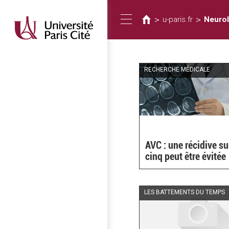
Vous
Aller
au
êtes
>
>
u-paris.fr
Neurol
Toggle
contenu
ici
principal
navigation
RECHERCHE MÉDICALE
AVC : une récidive su
cinq peut être évitée
LES BATTEMENTS DU TEMPS