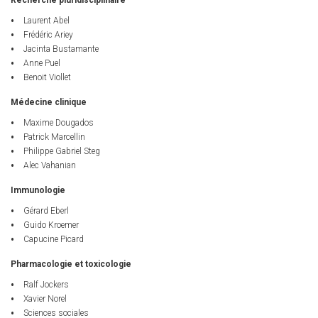
Recherche pluridisciplinaire
Laurent Abel
Frédéric Ariey
Jacinta Bustamante
Anne Puel
Benoit Viollet
Médecine clinique
Maxime Dougados
Patrick Marcellin
Philippe Gabriel Steg
Alec Vahanian
Immunologie
Gérard Eberl
Guido Kroemer
Capucine Picard
Pharmacologie et toxicologie
Ralf Jockers
Xavier Norel
Sciences sociales