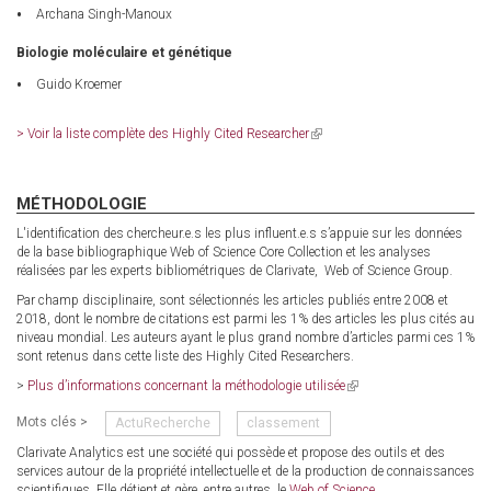
Archana Singh-Manoux
Biologie moléculaire et génétique
Guido Kroemer
> Voir la liste complète des Highly Cited Researcher
(link
is
external)
MÉTHODOLOGIE
L'identification des chercheur.e.s les plus influent.e.s s’appuie sur les données
de la base bibliographique Web of Science Core Collection et les analyses
réalisées par les experts bibliométriques de Clarivate, Web of Science Group.
Par champ disciplinaire, sont sélectionnés les articles publiés entre 2008 et
2018, dont le nombre de citations est parmi les 1% des articles les plus cités au
niveau mondial. Les auteurs ayant le plus grand nombre d’articles parmi ces 1%
sont retenus dans cette liste des Highly Cited Researchers.
>
Plus d’informations concernant la méthodologie utilisée
(link
is
Mots clés >
ActuRecherche
classement
external)
Clarivate Analytics est une société qui possède et propose des outils et des
services autour de la propriété intellectuelle et de la production de connaissances
scientifiques. Elle détient et gère, entre autres, le
Web of Science