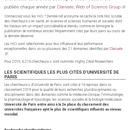
publiée chaque année par
Clarivate, Web of Science Group.
(link
is
Connaissez-vous les HiCi ? Derrière cet acronyme se cache la liste très scrutée
des chercheur.e.s en santé, en sciences et sciences humaines et sociales dont
exte
les travaux ont un impact considérable et étendu, comme en témoigne la
publication de nombreux articles fréquemment cités par leurs pairs au cours de
la dernière décennie.
Les HiCi sont sélectionnés pour leur influence et leur performance
exceptionnelles dans un ou plusieurs des 21 domaines identifiés par
Clarivate
(link
.
is
Pour 2019, 6 216 chercheur.e.s sont nommés Highly Cited Researchers.
external)
LES SCIENTIFIQUES LES PLUS CITÉS D’UNIVERSITÉ DE
PARIS
Les chercheur.e.s d’Université de Paris sont cités à 16 reprises dans ce
classement 2019 pour la qualité de leurs recherches pluridisciplinaires ou
disciplinaires dans des domaines comme la médecine clinique, l’immunologie,
la pharmacologie et toxicologie, les sciences sociales et la biologie moléculaire.
Université de Paris entre ainsi à la 2e place du classement des
universités françaises aynt le plus de scientifiques influents au niveau
mondial.