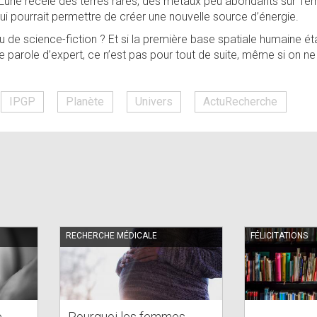
Lune recèle des terres rares, des métaux peu abondants sur Terr
ui pourrait permettre de créer une nouvelle source d’énergie.
u de science-fiction ? Et si la première base spatiale humaine éta
e parole d’expert, ce n’est pas pour tout de suite, même si on n
IPGP
Planète
Univers
ActuRecherche
RECHERCHE MÉDICALE
FÉLICITATIONS
e
Pourquoi les femmes