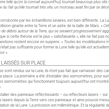
erre telle qu’on la connait aujourd’hui) tournait beaucoup plus vite 
du fait qu’elle tournait très vite, un morceau avait fini par se dé
orroborée par les échantillons lunaires, est bien différente. La L
llision géante entre la Terre et un astre de la taille de Mars. «
Cet
e débris autour de la Terre, qui se seraient progressivement a
que si cette théorie est le plus « satisfaisante », elle ne fait pas
estions restent encore en suspens. «
Toutes les modélisations m
n’était pas suffisante pour former la Lune telle qu’elle est actuelle
our
».
 LAISSÉS SUR PLACE
 sont rendus sur la Lune, ils n’ont pas fait que ramasser des caill
place. La première a été d’installer des sismomètres, pour survei
es sismomètres qui fonctionnent toujours aujourd’hui ont montré
.
staller des panneaux réfléchissants – ou réflecteurs lasers – sur l
irs lasers depuis la Terre vers ces panneaux et ainsi pouvoir mesu
tation de la Lune. La précision est millimétrique. Et la régularité