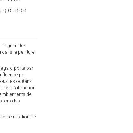
u globe de
témoignent les
u dans la peinture
 regard porté par
influencé par
 tous les océans
ié à l’attraction
 tremblements de
s lors des
esse de rotation de