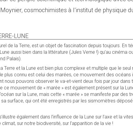
 Moynier, cosmochimistes à l’institut de physique d
ERRE-LUNE
turel de la Terre, est un objet de fascination depuis toujours. En 
Lune aussi bien dans la littérature (Jules Verne !) qu’au cinéma o
and Palais).
la Terre et la Lune est bien plus complexe et multiple que le seul
en le plus connu est celui des marées, ce mouvement des océans 
dont nous pouvons observer le va-et-vient deux fois par jour dans
e ce mouvement de « marée » est également présent sur la Lune, l
s d’océan sur la Lune, mais cette « marée » se manifeste par des
sa surface, qui ont été enregistrés par les sismomètres déposé
illustre également dans l’influence de la Lune sur l’axe et la vit
 climat, sur notre biodiversité, sur l’apparition de la vie !