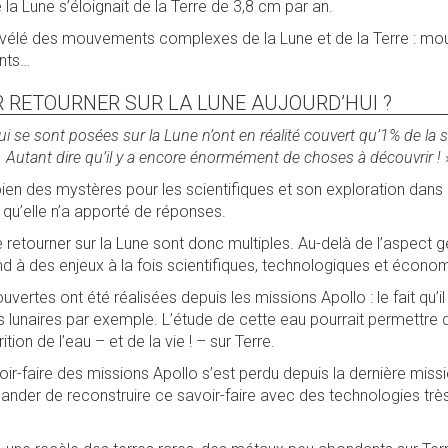
a Lune s’éloignait de la Terre de 3,8 cm par an.
évélé des mouvements complexes de la Lune et de la Terre : m
ents…
 RETOURNER SUR LA LUNE AUJOURD’HUI ?
i se sont posées sur la Lune n’ont en réalité couvert qu’1% de la s
. Autant dire qu’il y a encore énormément de choses à découvrir !
ien des mystères pour les scientifiques et son exploration dans
 qu’elle n’a apporté de réponses.
e retourner sur la Lune sont donc multiples. Au-delà de l’aspect g
ond à des enjeux à la fois scientifiques, technologiques et écono
vertes ont été réalisées depuis les missions Apollo : le fait qu’il 
s lunaires par exemple. L’étude de cette eau pourrait permettre
tion de l’eau – et de la vie ! – sur Terre.
ir-faire des missions Apollo s’est perdu depuis la dernière miss
ander de reconstruire ce savoir-faire avec des technologies très