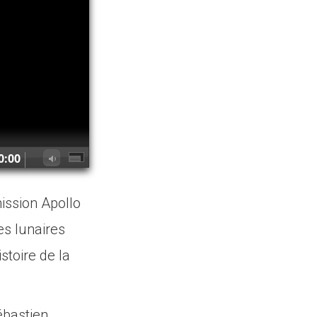
0:00
mission Apollo
es lunaires
istoire de la
ébastien