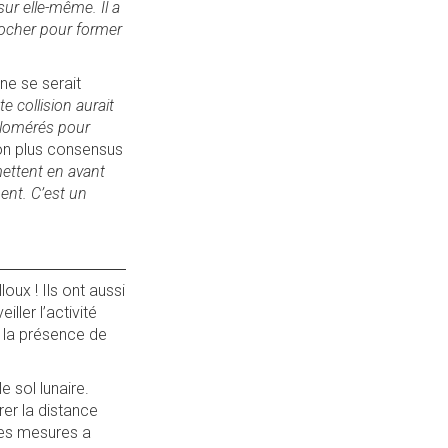
sur elle-même. Il a
crocher pour former
une se serait
te collision aurait
gglomérés pour
 non plus consensus
ettent en avant
ment. C’est un
oux ! Ils ont aussi
ller l’activité
 la présence de
e sol lunaire.
rer la distance
 des mesures a