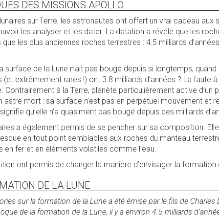
QUES DES MISSIONS APOLLO
naires sur Terre, les astronautes ont offert un vrai cadeau aux s
uvoir les analyser et les dater. La datation a révélé que les roch
que les plus anciennes roches terrestres : 4.5 milliards d’anné
 surface de la Lune n’ait pas bougé depuis si longtemps, quand s
 (et extrêmement rares !) ont 3.8 milliards d’années ? La faute à
 Contrairement à la Terre, planète particulièrement active d’un 
un astre mort : sa surface n’est pas en perpétuel mouvement et 
ignifie qu’elle n’a quasiment pas bougé depuis des milliards d’a
aires a également permis de se pencher sur sa composition. Elle
resque en tout point semblables aux roches du manteau terrestre
s en fer et en éléments volatiles comme l’eau.
ition ont permis de changer la manière d’envisager la formation 
RMATION DE LA LUNE
ies sur la formation de la Lune a été émise par le fils de Charles
poque de la formation de la Lune, il y a environ 4.5 milliards d’année