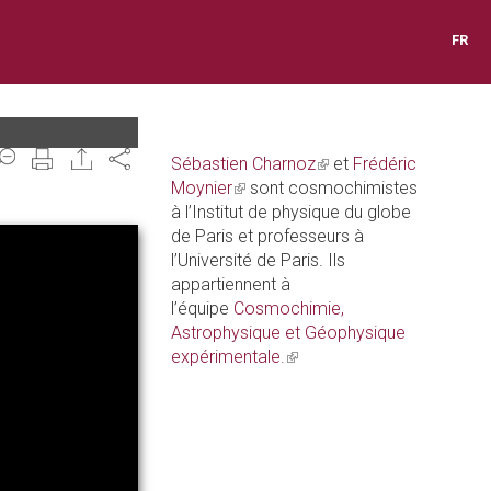
FR
Share
Sébastien Charnoz
(link
et
Frédéric
Moynier
(link
sont cosmochimistes
is
à l’Institut de physique du globe
is
external)
de Paris et professeurs à
external)
l’Université de Paris. Ils
appartiennent à
l’équipe
Cosmochimie,
Astrophysique et Géophysique
expérimentale.
(link
is
external)