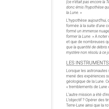
(ce n’était pas encore la T
donc émis l’hypothèse que 
la Lune.
»
L’hypothèse aujourd’hui, c
formée à la suite d’une co
formé un immense nuage d
former la Lune.
» A noter 
et que de nombreuses qu
que la quantité de débris 
mystère non résolu à ce j
LES INSTRUMENTS
Lorsque les astronautes se
mené des expériences sur 
géologique de la Lune. C
« tremblements de Lune »
L’autre mission a été d’in
L’objectif ? Opérer des t
Terre-Lune ainsi que la ro