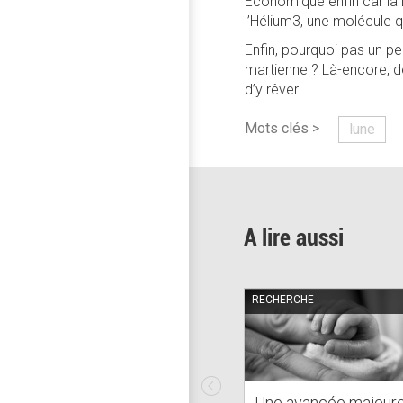
Economique enfin car la 
l’Hélium3, une molécule q
Enfin, pourquoi pas un pe
martienne ? Là-encore, d
d’y rêver.
Mots clés >
lune
A lire aussi
RECHERCHE
Une avancée majeur