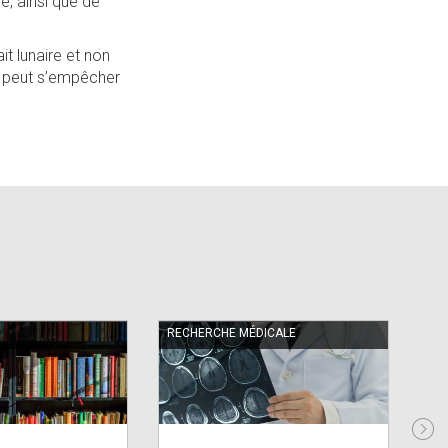
e, ainsi que de
it lunaire et non
e peut s’empêcher
RECHERCHE MÉDICALE
RE