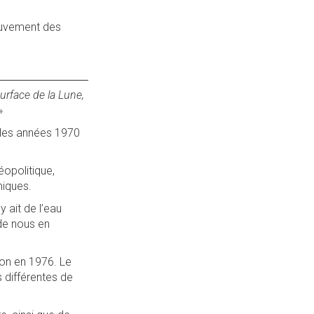
ouvement des
urface de la Lune,
»
 les années 1970
éopolitique,
miques.
y ait de l’eau
 de nous en
ion en 1976. Le
 différentes de