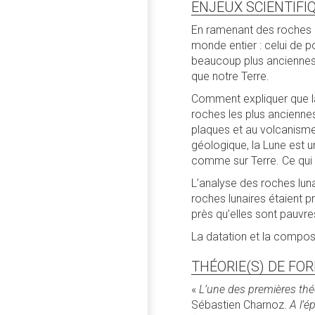
ENJEUX SCIENTIFI
En ramenant des roches lu
monde entier : celui de po
beaucoup plus anciennes 
que notre Terre.
Comment expliquer que la
roches les plus anciennes
plaques et au volcanisme.
géologique, la Lune est 
comme sur Terre. Ce qui s
L’analyse des roches lun
roches lunaires étaient p
près qu’elles sont pauvre
La datation et la compos
THÉORIE(S) DE FO
«
L’une des premières théor
Sébastien Charnoz.
A l’é