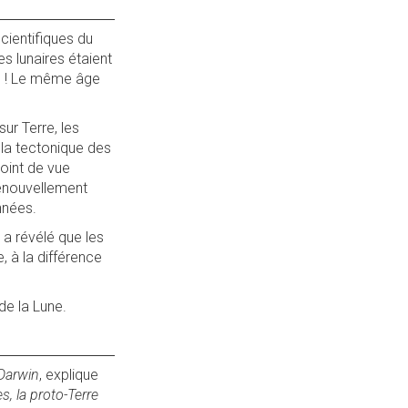
cientifiques du
es lunaires étaient
es ! Le même âge
ur Terre, les
 la tectonique des
point de vue
renouvellement
nnées.
 a révélé que les
, à la différence
de la Lune.
 Darwin
, explique
s, la proto-Terre