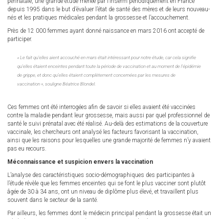
périnatale, une grande étude menée par l’Inserm périodiquement en France
depuis 1995 dans le but d’évaluer l’état de santé des mères et de leurs nouveau-
nés et les pratiques médicales pendant la grossesse et l’accouchement.
Près de 12 000 femmes ayant donné naissance en mars 2016 ont accepté de
participer.
« Le fait qu’elles aient accouché en mars était intéressant pour notre étude, car cela signifie
qu’elles étaient enceintes pendant toute la période de vaccination et au moment de l’épidémie
de grippe, et donc qu’elles étaient complètement concernées par les mesures de
vaccination », souligne Béatrice Blondel.
Ces femmes ont été interrogées afin de savoir si elles avaient été vaccinées
contre la maladie pendant leur grossesse, mais aussi par quel professionnel de
santé le suivi prénatal avec été réalisé. Au-delà des estimations de la couverture
vaccinale, les chercheurs ont analysé les facteurs favorisant la vaccination,
ainsi que les raisons pour lesquelles une grande majorité de femmes n’y avaient
pas eu recours.
Méconnaissance et suspicion envers la vaccination
L’analyse des caractéristiques socio-démographiques des participantes à
l’étude révèle que les femmes enceintes qui se font le plus vacciner sont plutôt
âgée de 30 à 34 ans, ont un niveau de diplôme plus élevé, et travaillent plus
souvent dans le secteur de la santé.
Par ailleurs, les femmes dont le médecin principal pendant la grossesse était un