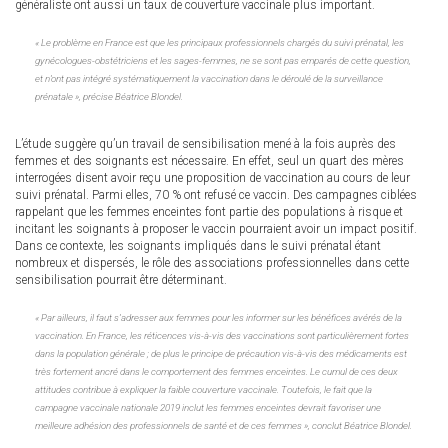
généraliste ont aussi un taux de couverture vaccinale plus important.
« Le problème en France est que les principaux professionnels chargés du suivi prénatal, les
gynécologues-obstétriciens et les sages-femmes, ne se sont pas emparés de cette question,
et n’ont pas intégré systématiquement la vaccination dans le déroulé de la surveillance
prénatale », précise Béatrice Blondel.
L’étude suggère qu’un travail de sensibilisation mené à la fois auprès des
femmes et des soignants est nécessaire. En effet, seul un quart des mères
interrogées disent avoir reçu une proposition de vaccination au cours de leur
suivi prénatal. Parmi elles, 70 % ont refusé ce vaccin. Des campagnes ciblées
rappelant que les femmes enceintes font partie des populations à risque et
incitant les soignants à proposer le vaccin pourraient avoir un impact positif.
Dans ce contexte, les soignants impliqués dans le suivi prénatal étant
nombreux et dispersés, le rôle des associations professionnelles dans cette
sensibilisation pourrait être déterminant.
« Par ailleurs, il faut s’adresser aux femmes pour les informer sur les bénéfices avérés de la
vaccination. En France, les réticences vis-à-vis des vaccinations sont particulièrement fortes
dans la population générale ; de plus le principe de précaution vis-à-vis des médicaments est
très fortement ancré dans le comportement des femmes enceintes. Le cumul de ces deux
attitudes contribue à expliquer la faible couverture vaccinale. Toutefois, le fait que la
campagne vaccinale nationale 2019 inclut les femmes enceintes devrait favoriser une
meilleure adhésion des professionnels de santé et de ces femmes », conclut Béatrice Blondel.