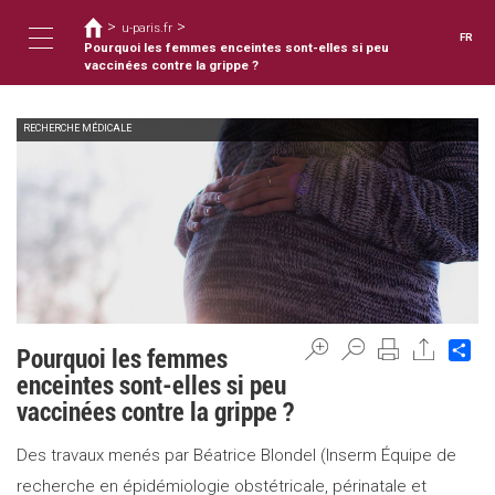
Vous
Aller
>
>
au
u-paris.fr
êtes
FR
contenu
Pourquoi les femmes enceintes sont-elles si peu
ici
Toggle
principal
vaccinées contre la grippe ?
RECHERCHE MÉDICALE
navigation
Sh
Pourquoi les femmes
enceintes sont-elles si peu
vaccinées contre la grippe ?
Des travaux menés par Béatrice Blondel (Inserm Équipe de
recherche en épidémiologie obstétricale, périnatale et