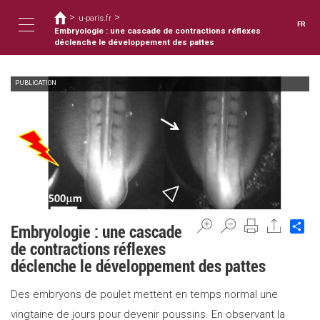
Vous
Aller
>
>
au
u-paris.fr
êtes
FR
contenu
Embryologie : une cascade de contractions réflexes
ici
Toggle
principal
déclenche le développement des pattes
PUBLICATION
navigation
Sh
Embryologie : une cascade
de contractions réflexes
déclenche le développement des pattes
Des embryons de poulet mettent en temps normal une
vingtaine de jours pour devenir poussins. En observant la