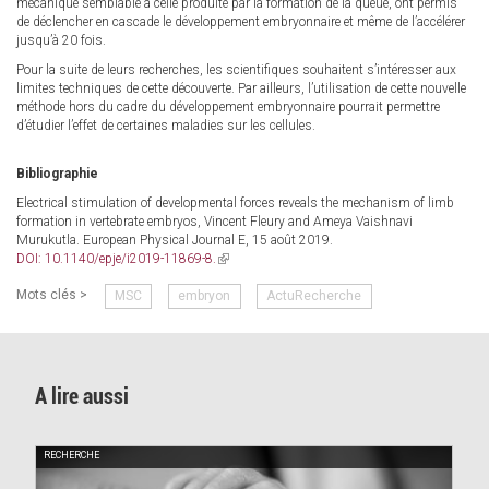
mécanique semblable à celle produite par la formation de la queue, ont permis
de déclencher en cascade le développement embryonnaire et même de l’accélérer
jusqu’à 20 fois.
Pour la suite de leurs recherches, les scientifiques souhaitent s’intéresser aux
limites techniques de cette découverte. Par ailleurs, l’utilisation de cette nouvelle
méthode hors du cadre du développement embryonnaire pourrait permettre
d’étudier l’effet de certaines maladies sur les cellules.
Bibliographie
Electrical stimulation of developmental forces reveals the mechanism of limb
formation in vertebrate embryos, Vincent Fleury and Ameya Vaishnavi
Murukutla. European Physical Journal E, 15 août 2019.
DOI: 10.1140/epje/i2019-11869-8.
(link
is
Mots clés >
MSC
embryon
ActuRecherche
external)
A lire aussi
RECHERCHE