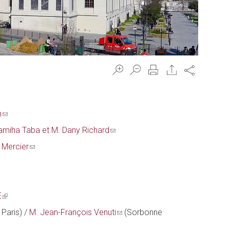
Share
n
(link
sends
miha Taba et M. Dany Richard
(link
e-
sends
 Mercier
(link
mail)
e-
sends
mail)
e-
mail)
E
(link
is
 Paris) /
M. Jean-François Venuti
(link
(Sorbonne
external)
sends