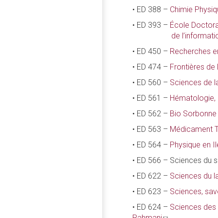
• ED 388 –
Chimie Physiq
• ED 393 –
École Doctoral
de l’information 
• ED 450 –
Recherches e
• ED 474 –
Frontières de
• ED 560 –
Sciences de la
• ED 561 –
Hématologie, 
• ED 562 –
Bio Sorbonne 
• ED 563 –
Médicament To
• ED 564 –
Physique en I
• ED 566 – Sciences du 
• ED 622 –
Sciences du 
• ED 623 –
Sciences, sav
• ED 624 –
Sciences des
Rahmani
(link