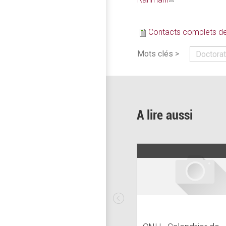
sends
e-
Contacts complets de
mail)
Mots clés >
Doctora
A lire aussi