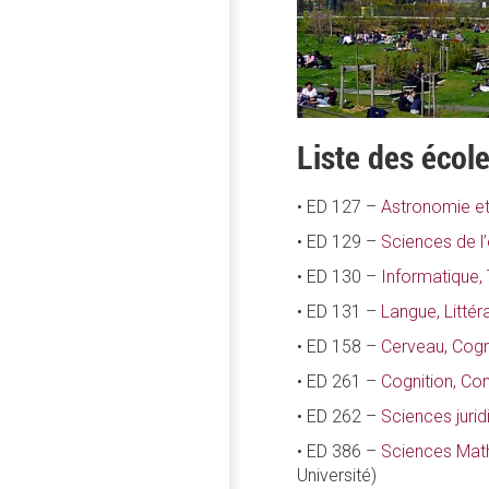
Liste des écol
• ED 127 –
Astronomie et
• ED 129 –
Sciences de l
• ED 130 –
Informatique,
• ED 131 –
Langue, Littér
• ED 158 –
Cerveau, Cog
• ED 261 –
Cognition, C
• ED 262 –
Sciences jurid
• ED 386 –
Sciences Mat
Université)