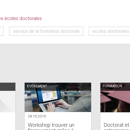
external)
s écoles doctorales
t
service de la formation doctorale
ecoles doctorales
EVÉNEMENT
FORMATION
28.10.2019
Workshop trouver un
Doctorat et