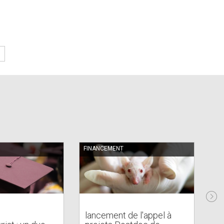
mail)
e-
mail)
FINANCEMENT
AC
lancement de l'appel à
Wo