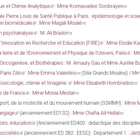
external)
e-
ue et Chimie Analytique
(link
:
Mme Konnavadee Soobrayen
(link
mail)
is
sends
e Pierre Louis de Santé Publique à Paris : épidémiologie et sci
external)
e-
biomédicale
(link
:
Mme Magali Moulié
(link
mail)
is
sends
n psychanalyse
(link
:
M. Ali Brador
(link
external)
e-
is
sends
 l'Innovation en Recherche et Education (FIRE)
(link
:
Mme Elodie Ka
mail)
external)
e-
is
 terre et de l’Environnement et Physique de l’Univers, Paris
(link
:
Mm
mail)
external)
is
Oncogenèse, et Biothérapies
:
M. Amaury Gau et Mme Aurélie Bul
extern
Paris Cité
(link
:
Mme Emma Valentino
(link
(Site Grands Moulins) /
Mm
is
sends
xicologie, chimie et Imagerie
(link
:
Mme Elisabeth Hombrados
(li
external)
e-
is
se
le de France
(link
:
Mme Monia Mestar
(link
mail)
external)
e-
is
sends
sport, de la motricité et du mouvement humain (SSMMH) :
Mme Ma
mai
external)
e-
langage
(link
(anciennement ED132) :
Mme Chafia Ait-Hellal
(link
mail)
is
sends
oirs, éducation
(link
(Anciennement ED400 : didactique des disciplin
external)
e-
is
 sociétés
(link
(anciennement ED 382 : EESC) : Département 1 :
Jér
mail)
external)
is