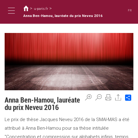
Usted
Pasar
al
>
>
está
u-paris.fr
FR
contenido
aquí
Anna Ben-Hamou, lauréate du prix Neveu 2016
Toggle
principal
navigation
Sh
Anna Ben-Hamou, lauréate
du prix Neveu 2016
Le prix de thèse Jacques Neveu 2016 de la SMAI-MAS a été
attribué à Anna Ben-Hamou pour sa thèse intitulée
"Concentration et compression sur alphabets infinis, temps