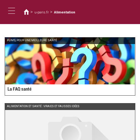
Usted
Pasar
al
está
>
>
u-paris.fr
Alimentation
contenido
aquí
Toggle
principal
navigation
PUMS, POUR UNE MEILLEURE SANTÉ
La FAQ santé
ALIMENTATION ET SANTÉ : VRAIES ET FAUSSES IDÉES