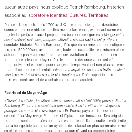
aucun autre pays, nous explique Patrick Rambourg, historien
associé au
laboratoire Identités, Cultures, Territoires
.
Des secrets de chefs… dès 1700 av. J.-C. ! Le plus ancien guide de cuisine
connu est un ensemble de tablettes mésopotamiennes, expliquant comment
mijoter les petits oiseaux et préparer des bouillons de légumes. «
Manger est un
besoin naturel, mais des pratiques culturelles se sont rapidement greffées
»,
constate l’historien Patrick Rambourg. Dès que les hommes ont domestiqué le
feu, vers 500 000 ans avant notre ère, toute une sociabilité s’est mise en place
autour du repas – comme l’atteste encore l’évolution des mots « cuire » en
« cuisine » et « feu » en « foyer ». Des techniques de conservation ont été
progressivement élaborées pour manger en temps voulu, et non plus seulement
quand l’occasion se présentait. «
Ils ont remarqué que sucrer les fruits et saler la
viande permettaient de les garder plus longtemps
». D’où l’apparition des
premières confitures et de la « chair cuite »… ou charcuterie.
Fast-food du Moyen-Âge
«
Durant des siècles, la culture culinaire concernait surtout l’élite, poursuit Patrick
Rambourg. Et comme celle-ci était concentrée dans les villes, c’est là que les
pratiques se sont le plus développées.
» En France, pays particulièrement
centralisé au Moyen-Âge, Paris devient l’épicentre de l’innovation. Des brigades
de cuisine sont constituées pour ravir les papilles de l’aristocratie, bientôt imitée
par la bourgeoisie, tandis qu’un système de restauration plus sommaire se met
en place pour les citadins – quasiment aucun n’ayant sa propre cuisine…