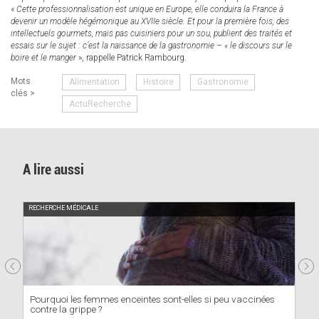
«
Cette professionnalisation est unique en Europe, elle conduira la France à
devenir un modèle hégémonique au XVIIe siècle. Et pour la première fois, des
intellectuels gourmets, mais pas cuisiniers pour un sou, publient des traités et
essais sur le sujet : c’est la naissance de la gastronomie – « le discours sur le
boire et le manger
», rappelle Patrick Rambourg.
Mots
Alimentation
Histoire
Gastronomie
clés >
ActuRecherche
A lire aussi
RECHERCHE MÉDICALE
Pourquoi les femmes enceintes sont-elles si peu vaccinées
contre la grippe ?