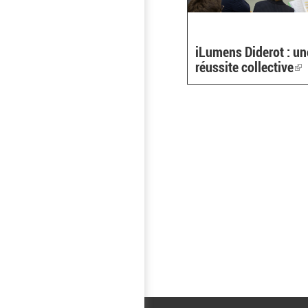
iLumens Diderot : un
réussite collective
(l
is
ex