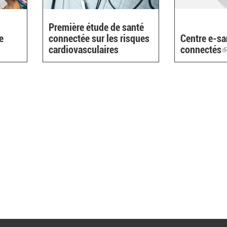
Première étude de santé
e
connectée sur les risques
Centre e-sa
ink
cardiovasculaires
connectés
(
i
ternal)
e