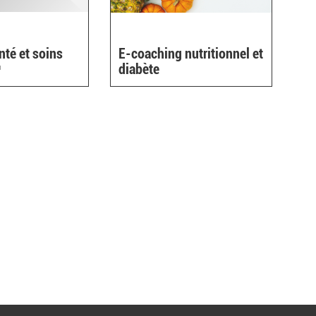
nté et soins
E-coaching nutritionnel et
link
diabète
s
xternal)