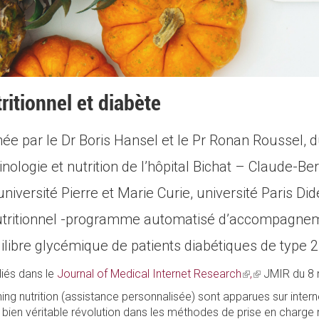
ritionnel et diabète
e par le Dr Boris Hansel et le Pr Ronan Roussel, d
inologie et nutrition de l’hôpital Bichat – Claude-
niversité Pierre et Marie Curie, université Paris Di
utritionnel -programme automatisé d’accompagnemen
quilibre glycémique de patients diabétiques de type
liés dans le
Journal of Medical Internet Research
(link
,
(link
JMIR du 8 
is
is
hing nutrition (assistance personnalisée) sont apparues sur int
external)
external)
n véritable révolution dans les méthodes de prise en charge nu