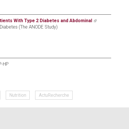
ternal)
tients With Type 2 Diabetes and Abdominal
(link
d Diabetes (The ANODE Study)
is
external)
AP-HP
Nutrition
ActuRecherche