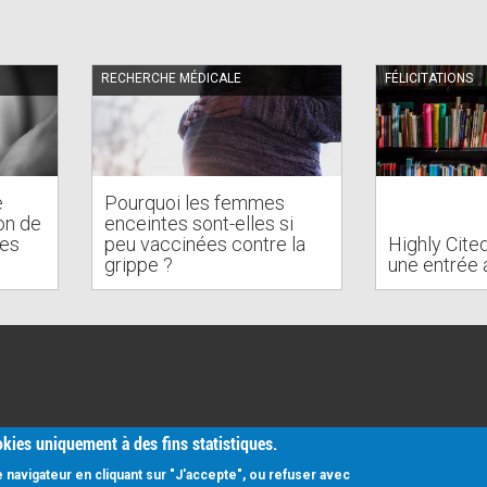
RECHERCHE MÉDICALE
FÉLICITATIONS
e
Pourquoi les femmes
on de
enceintes sont-elles si
des
peu vaccinées contre la
Highly Cite
s
grippe ?
une entrée 
ookies uniquement à des fins statistiques.
navigateur en cliquant sur "J'accepte", ou refuser avec