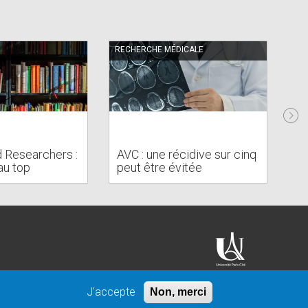
RECHERCHE MÉDICALE
RE
To
d Researchers :
AVC : une récidive sur cinq
es
au top
peut être évitée
c
J'accepte
Non, merci