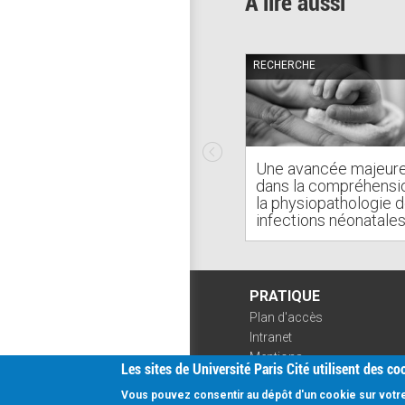
A lire aussi
RECHERCHE
Une avancée majeur
dans la compréhensi
la physiopathologie 
infections néonatale
PRATIQUE
Plan d'accès
Intranet
Mentions
Les sites de Université Paris Cité utilisent des c
légales
Données
Vous pouvez consentir au dépôt d'un cookie sur votre 
Connexion