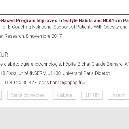
ex
-Based Program Improves Lifestyle Habits and HbA1c in Pa
l of E-Coaching Nutritional Support of Patients With Obesity an
rnet Research, 8 novembre 2017
EUR
 de diabétologie-endocrinologie, hôpital Bichat Claude-Bernard, 
18 Paris, Unité INSERM U1138, Université Paris-Diderot
x : 01 40 25 88 42 -
boris.hansel@aphp.fr
(link
sends
Santé connectée
diabète
AP-HP
Inserm
e-
mail)