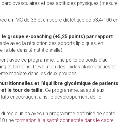
ue cardiovasculaires et des aptitudes physiques (mesure
vec un IMC de 33 et un score diététique de 53,4/100 en
 le groupe e-coaching (+5,25 points) par rapport
rable avec la réduction des apports lipidiques, en
faible densité nutritionnelle).
blement avec ce programme. Une perte de poids d’au
 et témoins. L’évolution des lipides plasmatiques et
 même manière dans les deux groupes.
tritionnelles et l’équilibre glycémique de patients
et le tour de taille.
Ce programme, adapté aux
ltats encouragent ainsi le développement de l’e-
une durée d’un an avec un programme optimisé de santé
018 une
formation à la santé connectée dans le cadre
ink
.