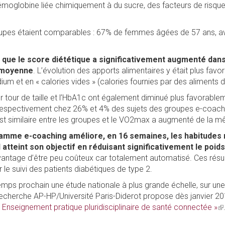
l'hémoglobine liée chimiquement à du sucre, des facteurs de risq
groupes étaient comparables : 67% de femmes âgées de 57 ans, a
 que le score diététique a significativement augmenté dans
n moyenne
. L’évolution des apports alimentaires y était plus favo
um et en « calories vides » (calories fournies par des aliments de 
eur tour de taille et l’HbA1c ont également diminué plus favora
spectivement chez 26% et 4% des sujets des groupes e-coaching
e est similaire entre les groupes et le VO2max a augmenté de la
amme e-coaching améliore, en 16 semaines, les habitudes nu
l atteint son objectif en réduisant significativement le poids 
avantage d’être peu coûteux car totalement automatisé. Ces résu
 le suivi des patients diabétiques de type 2.
temps prochain une étude nationale à plus grande échelle, sur 
echerche AP-HP/Université Paris-Diderot propose dès janvier 2
« Enseignement pratique pluridisciplinaire de santé connectée »
(l
is