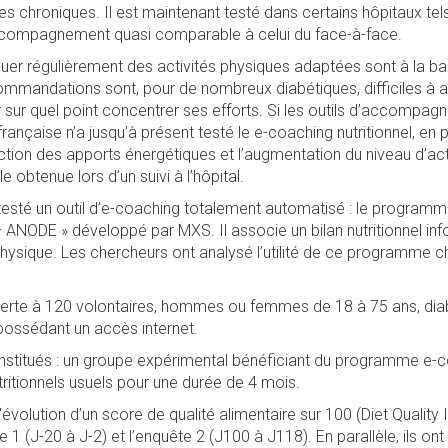
s chroniques. Il est maintenant testé dans certains hôpitaux tels
 accompagnement quasi comparable à celui du face-à-face.
quer régulièrement des activités physiques adaptées sont à la ba
mmandations sont, pour de nombreux diabétiques, difficiles à app
sur quel point concentrer ses efforts. Si les outils d’accompag
rançaise n’a jusqu’à présent testé le e-coaching nutritionnel, en 
ction des apports énergétiques et l’augmentation du niveau d’
 obtenue lors d’un suivi à l’hôpital.
testé un outil d’e-coaching totalement automatisé : le program
 ANODE » développé par MXS. Il associe un bilan nutritionnel 
 physique. Les chercheurs ont analysé l’utilité de ce programme 
erte à 120 volontaires, hommes ou femmes de 18 à 75 ans, diab
 possédant un accès internet.
nstitués : un groupe expérimental bénéficiant du programme e
ritionnels usuels pour une durée de 4 mois.
'évolution d’un score de qualité alimentaire sur 100 (Diet Quality
te 1 (J-20 à J-2) et l’enquête 2 (J100 à J118). En parallèle, ils 